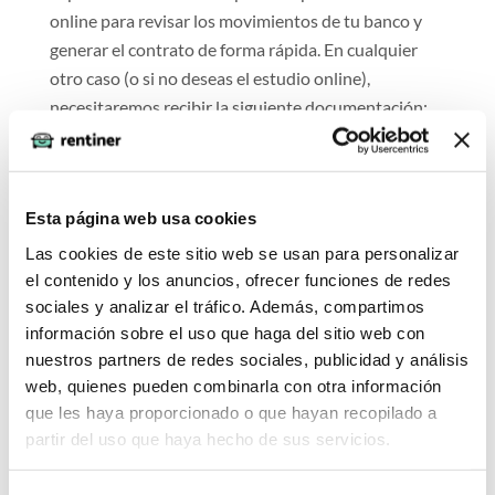
online para revisar los movimientos de tu banco y
generar el contrato de forma rápida. En cualquier
otro caso (o si no deseas el estudio online),
necesitaremos recibir la siguiente documentación:
copia de tu DNI, copia de tu carnet de conducir,
últimas dos nóminas, última declaración de la Renta,
y un justificante de titularidad del banco.
Esta página web usa cookies
Si eres autónomo o empresa:
Las cookies de este sitio web se usan para personalizar
el contenido y los anuncios, ofrecer funciones de redes
Ponte en contacto con un asesor para que te indique
sociales y analizar el tráfico. Además, compartimos
la documentación que debes presentar. En caso de
información sobre el uso que haga del sitio web con
ser autónomo necesitaremos las presentaciones de
nuestros partners de redes sociales, publicidad y análisis
tus IVAs trimestrales, la declaración censal y tu vida
web, quienes pueden combinarla con otra información
laboral. En caso de empresas puede que además de
que les haya proporcionado o que hayan recopilado a
los IVAs necesitemos escrituras de la empresa para
partir del uso que haya hecho de sus servicios.
revisar que el administrador de la sociedad sea
quien firme. Las empresas no pueden realizar el