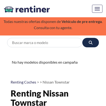
Toggl
Todas nuestras ofertas disponen de
Vehículo de pre entrega
.
Consulta con tu agente.
No hay modelos disponibles en campaña
Renting Coches
> > Nissan Townstar
Renting Nissan
Townstar