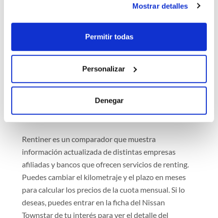
Mostrar detalles
estudio online porque un analista de riesgos debe
analizar la documentación manualmente para
generar el contrato.
Permitir todas
Una vez terminado el proceso de estudio (inmediato
o manual) en caso de que tu perfil sea aprobado se
Personalizar
genera un contrato, que puedes firmar digitalmente
para confirmar la contratación del renting. Siempre
Denegar
recibirás el coche en un concesionario cercano a tu
domicilio o en la dirección de tu casa.
Rentiner es un comparador que muestra
información actualizada de distintas empresas
afiliadas y bancos que ofrecen servicios de renting.
Puedes cambiar el kilometraje y el plazo en meses
para calcular los precios de la cuota mensual. Si lo
deseas, puedes entrar en la ficha del Nissan
Townstar de tu interés para ver el detalle del