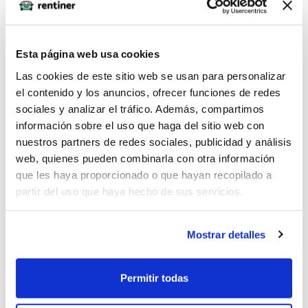
Ponte en contacto con un asesor para que te indique
la documentación que debes presentar. En caso de
ser autónomo necesitaremos las presentaciones de
Esta página web usa cookies
tus IVAs trimestrales, la declaración censal y tu vida
Las cookies de este sitio web se usan para personalizar
laboral. En caso de empresas puede que además de
el contenido y los anuncios, ofrecer funciones de redes
los IVAs necesitemos escrituras de la empresa para
sociales y analizar el tráfico. Además, compartimos
revisar que el administrador de la sociedad sea
información sobre el uso que haga del sitio web con
quien firme. Las empresas no pueden realizar el
nuestros partners de redes sociales, publicidad y análisis
web, quienes pueden combinarla con otra información
estudio online porque un analista de riesgos debe
que les haya proporcionado o que hayan recopilado a
analizar la documentación manualmente para
partir del uso que haya hecho de sus servicios.
generar el contrato.
Una vez terminado el proceso de estudio (inmediato
Mostrar detalles
o manual) en caso de que tu perfil sea aprobado se
genera un contrato, que puedes firmar digitalmente
para confirmar la contratación del renting. Siempre
Permitir todas
recibirás el coche en un concesionario cercano a tu