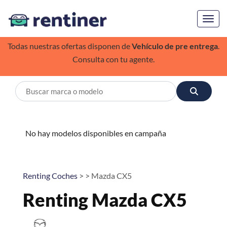
Toggl
Todas nuestras ofertas disponen de
Vehículo de pre entrega
.
Consulta con tu agente.
No hay modelos disponibles en campaña
Renting Coches
> > Mazda CX5
Renting Mazda CX5