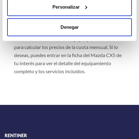
domicilio o en la dirección de tu casa.
Personalizar
Rentiner es un comparador que muestra
información actualizada de distintas empresas
Denegar
afiliadas y bancos que ofrecen servicios de renting.
Puedes cambiar el kilometraje y el plazo en meses
para calcular los precios de la cuota mensual. Si lo
deseas, puedes entrar en la ficha del Mazda CX5 de
tu interés para ver el detalle del equipamiento
completo y los servicios incluidos.
RENTINER