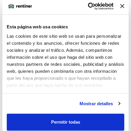
Si eres autónomo o empresa:
Ponte en contacto con un asesor para que te indique
la documentación que debes presentar. En caso de
Esta página web usa cookies
ser autónomo necesitaremos las presentaciones de
Las cookies de este sitio web se usan para personalizar
tus IVAs trimestrales, la declaración censal y tu vida
el contenido y los anuncios, ofrecer funciones de redes
laboral. En caso de empresas puede que además de
sociales y analizar el tráfico. Además, compartimos
los IVAs necesitemos escrituras de la empresa para
información sobre el uso que haga del sitio web con
revisar que el administrador de la sociedad sea
nuestros partners de redes sociales, publicidad y análisis
quien firme. Las empresas no pueden realizar el
web, quienes pueden combinarla con otra información
estudio online porque un analista de riesgos debe
que les haya proporcionado o que hayan recopilado a
analizar la documentación manualmente para
partir del uso que haya hecho de sus servicios.
generar el contrato.
Una vez terminado el proceso de estudio (inmediato
Mostrar detalles
o manual) en caso de que tu perfil sea aprobado se
genera un contrato, que puedes firmar digitalmente
Permitir todas
para confirmar la contratación del renting. Siempre