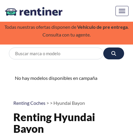
Toggl
Todas nuestras ofertas disponen de
Vehículo de pre entrega
.
Consulta con tu agente.
No hay modelos disponibles en campaña
Renting Coches
> > Hyundai Bayon
Renting Hyundai
Bayon