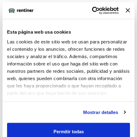
Si eres autónomo o empresa:
Ponte en contacto con un asesor para que te indique
la documentación que debes presentar. En caso de
Esta página web usa cookies
ser autónomo necesitaremos las presentaciones de
Las cookies de este sitio web se usan para personalizar
tus IVAs trimestrales, la declaración censal y tu vida
el contenido y los anuncios, ofrecer funciones de redes
laboral. En caso de empresas puede que además de
sociales y analizar el tráfico. Además, compartimos
los IVAs necesitemos escrituras de la empresa para
información sobre el uso que haga del sitio web con
revisar que el administrador de la sociedad sea
nuestros partners de redes sociales, publicidad y análisis
web, quienes pueden combinarla con otra información
quien firme. Las empresas no pueden realizar el
que les haya proporcionado o que hayan recopilado a
estudio online porque un analista de riesgos debe
partir del uso que haya hecho de sus servicios.
analizar la documentación manualmente para
generar el contrato.
Mostrar detalles
Una vez terminado el proceso de estudio (inmediato
o manual) en caso de que tu perfil sea aprobado se
genera un contrato, que puedes firmar digitalmente
Permitir todas