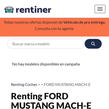
Toggl
Todas nuestras ofertas disponen de
Vehículo de pre entrega
.
Consulta con tu agente.
No hay modelos disponibles en campaña
Renting Coches
> > FORD MUSTANG MACH-E
Renting FORD
MUSTANG MACH-E