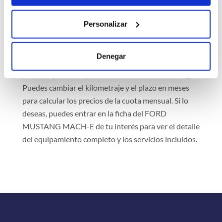
para confirmar la contratación del renting. Siempre
recibirás el coche en un concesionario cercano a tu
Personalizar
domicilio o en la dirección de tu casa.
Rentiner es un comparador que muestra
Denegar
información actualizada de distintas empresas
afiliadas y bancos que ofrecen servicios de renting.
Puedes cambiar el kilometraje y el plazo en meses
para calcular los precios de la cuota mensual. Si lo
deseas, puedes entrar en la ficha del FORD
MUSTANG MACH-E de tu interés para ver el detalle
del equipamiento completo y los servicios incluidos.