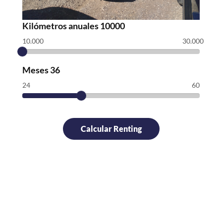
Kilómetros anuales
10000
10.000
30.000
Meses
36
24
60