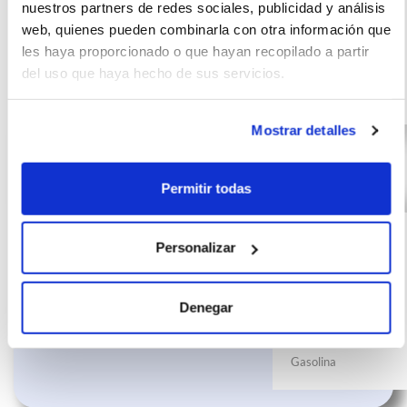
nuestros partners de redes sociales, publicidad y análisis
km
0
web, quienes pueden combinarla con otra información que
CV
les haya proporcionado o que hayan recopilado a partir
del uso que haya hecho de sus servicios.
Gasolina
Mostrar detalles
Permitir todas
VOLVO XC60 2.0 T6
(IVA
576
incluido)
AWD Recharge
€/mes
24
Personalizar
Inscription Exp Auto
10000
meses
km
0
Denegar
CV
Gasolina