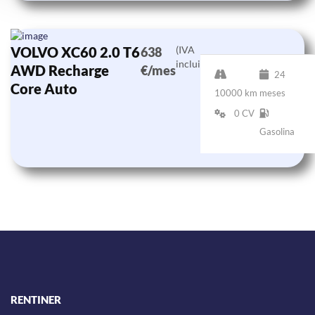
VOLVO XC60 2.0 T6
(IVA
638
incluido)
AWD Recharge
€/mes
24
Core Auto
10000 km
meses
0 CV
Gasolina
RENTINER