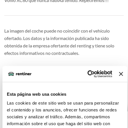
Volvo XC60 que nunca habíÂ­a tenido. Repetiremos!!!
La imagen del coche puede no coincidir con el vehículo
ofertado. Los datos y la información publicada ha sido
obtenida de la empresa ofertante del renting y tiene solo
efectos informativos no contractuales.
Otras ofertas de VOLVO XC60
Esta página web usa cookies
Las cookies de este sitio web se usan para personalizar
VOLVO XC60 2.0 T6
(IVA
525
el contenido y los anuncios, ofrecer funciones de redes
incluido)
sociales y analizar el tráfico. Además, compartimos
AWD Recharge
€/mes
24
información sobre el uso que haga del sitio web con
Inscription Exp Auto
10000
meses