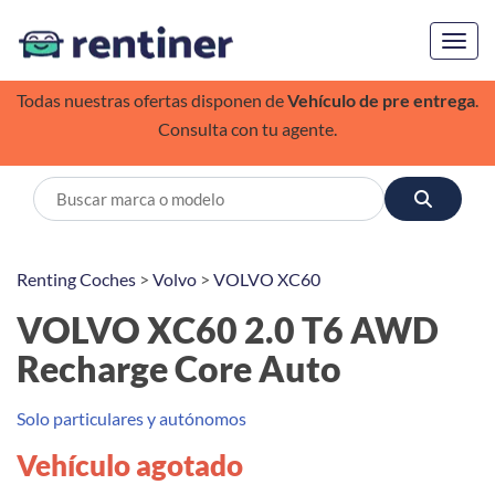
Toggl
Todas nuestras ofertas disponen de
Vehículo de pre entrega
.
Consulta con tu agente.
Renting Coches
>
Volvo
>
VOLVO XC60
VOLVO XC60 2.0 T6 AWD
Recharge Core Auto
Solo particulares y autónomos
Vehículo agotado