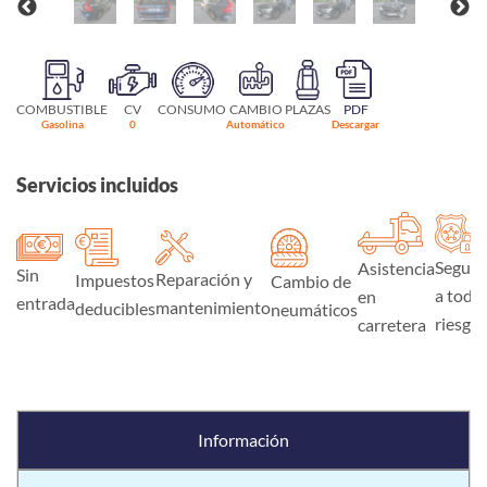
COMBUSTIBLE
CV
CONSUMO
CAMBIO
PLAZAS
PDF
Gasolina
0
Automático
Descargar
Servicios incluidos
Seguro
Asistencia
Sin
Reparación y
Impuestos
Cambio de
a todo
en
entrada
mantenimiento
deducibles
neumáticos
riesgo
carretera
Información