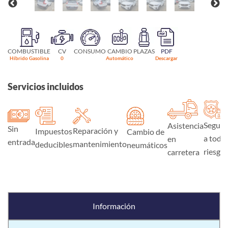
COMBUSTIBLE
CV
CONSUMO
CAMBIO
PLAZAS
PDF
Híbrido Gasolina
0
Automático
Descargar
Servicios incluidos
Seguro
Asistencia
Sin
Reparación y
Impuestos
Cambio de
a todo
en
entrada
mantenimiento
deducibles
neumáticos
riesgo
carretera
Información