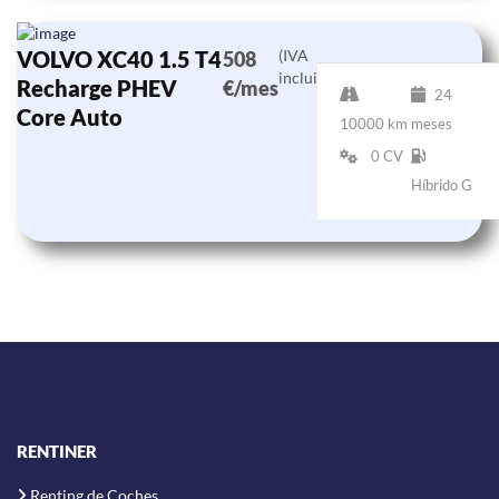
VOLVO XC40 1.5 T4
(IVA
508
incluido)
Recharge PHEV
€/mes
24
Core Auto
10000 km
meses
0 CV
Híbrido G
RENTINER
Renting de Coches