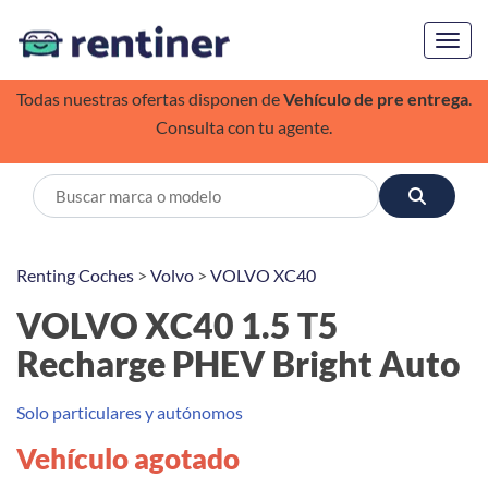
Toggl
Todas nuestras ofertas disponen de
Vehículo de pre entrega
.
Consulta con tu agente.
Renting Coches
>
Volvo
>
VOLVO XC40
VOLVO XC40 1.5 T5
Recharge PHEV Bright Auto
Solo particulares y autónomos
Vehículo agotado