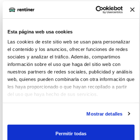
contenta con el rendimiento, la economía de combustible y la
seguridad
Esta página web usa cookies
Las cookies de este sitio web se usan para personalizar
Pablo L. (2022-02-02)
el contenido y los anuncios, ofrecer funciones de redes
sociales y analizar el tráfico. Además, compartimos
información sobre el uso que haga del sitio web con
Tengo un Volvo XC40 y me encanta. Me encanta el diseño
nuestros partners de redes sociales, publicidad y análisis
moderno, la tecnología de vanguardia y la seguridad de
web, quienes pueden combinarla con otra información que
primera clase. La comodidad de los asientos es bastante
les haya proporcionado o que hayan recopilado a partir
buena y la conducción es suave y cómoda.
del uso que haya hecho de sus servicios.
Mostrar detalles
La imagen del coche puede no coincidir con el vehículo
ofertado. Los datos y la información publicada ha sido
Permitir todas
obtenida de la empresa ofertante del renting y tiene solo