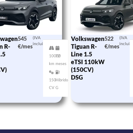
swagen
(IVA
Volkswagen
(IVA
545
522
incluido)
incluid
n R-
Tiguan R-
€/mes
€/mes
1.5
Line 1.5
10000
72
eTSI 110kW
km
meses
CV)
(150CV)
DSG
150
Híbrido
CV
G