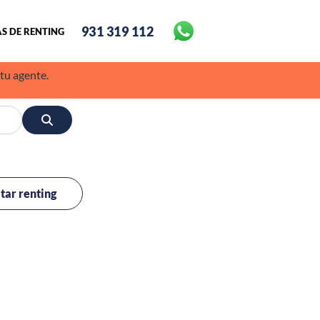
931 319 112
S DE RENTING
 tu agente.
itar renting