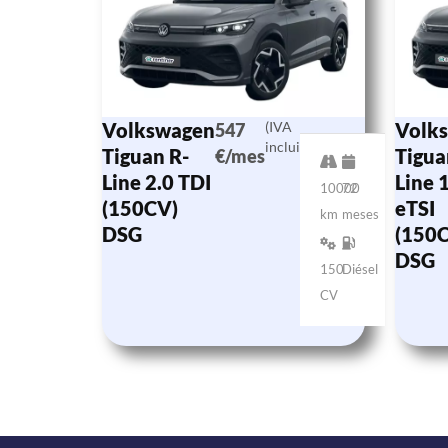
Volkswagen
(IVA
Volk
547
incluido)
Tiguan R-
Tigua
€/mes
Line 2.0 TDI
Line 
10000
72
(150CV)
eTSI
km
meses
DSG
(150
DSG
150
Diésel
CV