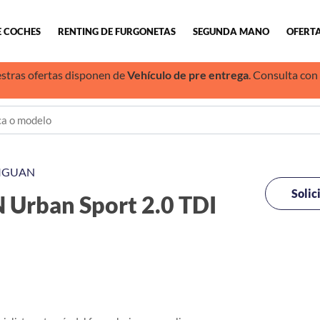
E COCHES
RENTING DE FURGONETAS
SEGUNDA MANO
OFERTA
stras ofertas disponen de
Vehículo de pre entrega
. Consulta con
IGUAN
Solic
rban Sport 2.0 TDI