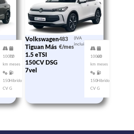
Volkswagen
(IVA
483
o)
incluido)
Tiguan Más
€/mes
1.5 eTSI
10000
72
10000
60
150CV DSG
km
meses
km
meses
7vel
150
Híbrido
150
Híbrido
CV
G
CV
G