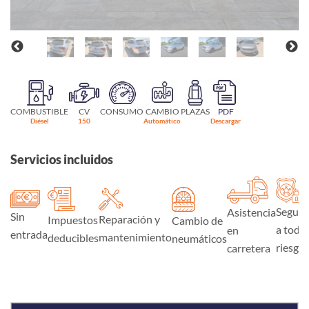
COMBUSTIBLE
CV
CONSUMO
CAMBIO
PLAZAS
PDF
Diésel
150
Automático
Descargar
Servicios incluidos
Seguro
Asistencia
Sin
Reparación y
Impuestos
Cambio de
a todo
en
entrada
mantenimiento
deducibles
neumáticos
riesgo
carretera