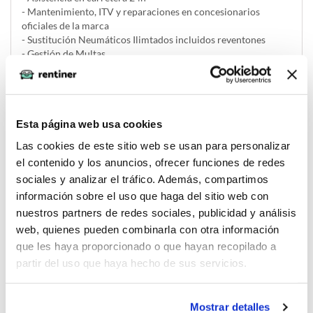
- Mantenimiento, ITV y reparaciones en concesionarios
oficiales de la marca
- Sustitución Neumáticos Ilimtados incluidos reventones
- Gestión de Multas
- Seguro a todo riesgo sin franquicia
- Se aplica 1 mes de fianza (una cuota sin iva) a devolver al
finalizar el contrato
Esta página web usa cookies
Las cookies de este sitio web se usan para personalizar
el contenido y los anuncios, ofrecer funciones de redes
Solicitar renting
sociales y analizar el tráfico. Además, compartimos
información sobre el uso que haga del sitio web con
nuestros partners de redes sociales, publicidad y análisis
web, quienes pueden combinarla con otra información
La imagen del coche puede no coincidir con el vehículo
que les haya proporcionado o que hayan recopilado a
ofertado. Los datos y la información publicada ha sido
partir del uso que haya hecho de sus servicios.
obtenida de la empresa ofertante del renting y tiene solo
efectos informativos no contractuales.
Mostrar detalles