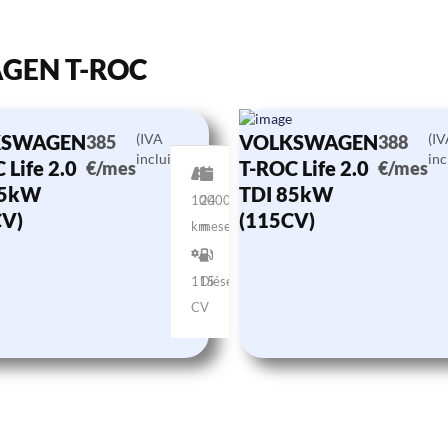
AGEN T-ROC
KSWAGEN
(IVA
VOLKSWAGEN
(I
385
388
incluido)
inc
 Life 2.0
T-ROC Life 2.0
€/mes
€/mes
85kW
TDI 85kW
10000
24
CV)
(115CV)
km
meses
115
Diésel
CV