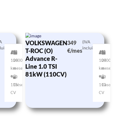
VA
VOLKSWAGEN
(IVA
349
luido)
incluido)
T-ROC (O)
€/mes
Advance R-
10000
24
10000
24
Line 1.0 TSI
km
meses
km
meses
81kW (110CV)
115
Diésel
110
Gasolina
CV
CV