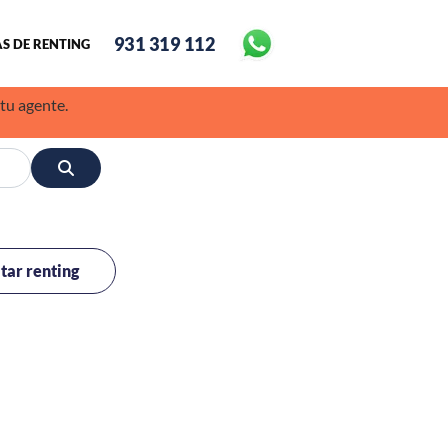
931 319 112
S DE RENTING
 tu agente.
itar renting