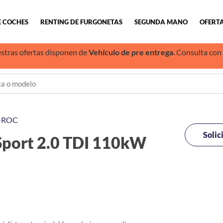
E COCHES
RENTING DE FURGONETAS
SEGUNDA MANO
OFERTA
stras ofertas disponen de
Vehículo de pre entrega
. Consulta con
-ROC
Solic
ort 2.0 TDI 110kW