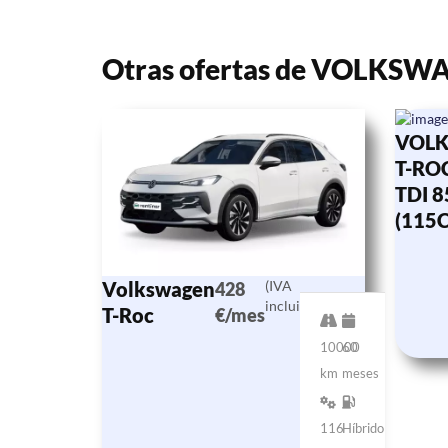
Otras ofertas de VOLKSW
VOL
T-ROC
TDI 
(115
Volkswagen
(IVA
428
incluido)
T-Roc
€/mes
10000
60
km
meses
116
Híbrido