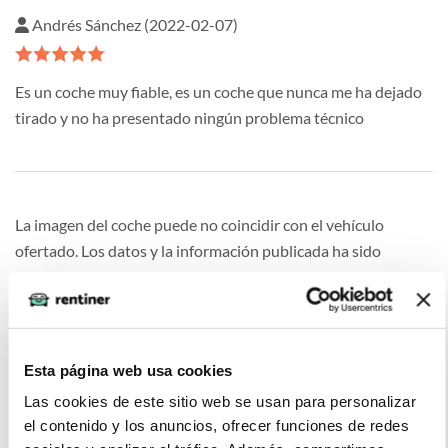
Andrés Sánchez (2022-02-07)
Es un coche muy fiable, es un coche que nunca me ha dejado
tirado y no ha presentado ningún problema técnico
La imagen del coche puede no coincidir con el vehículo
ofertado. Los datos y la información publicada ha sido
obtenida de la empresa ofertante del renting y tiene solo
efectos informativos no contractuales.
Esta página web usa cookies
Las cookies de este sitio web se usan para personalizar
Otras ofertas de VOLKSWAGEN T-
el contenido y los anuncios, ofrecer funciones de redes