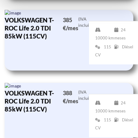
VOLKSWAGEN T-
(IVA
385
incluido)
ROC Life 2.0 TDI
€/mes
24
85kW (115CV)
10000 km
meses
115
Diésel
CV
VOLKSWAGEN T-
(IVA
388
incluido)
ROC Life 2.0 TDI
€/mes
24
85kW (115CV)
10000 km
meses
115
Diésel
CV