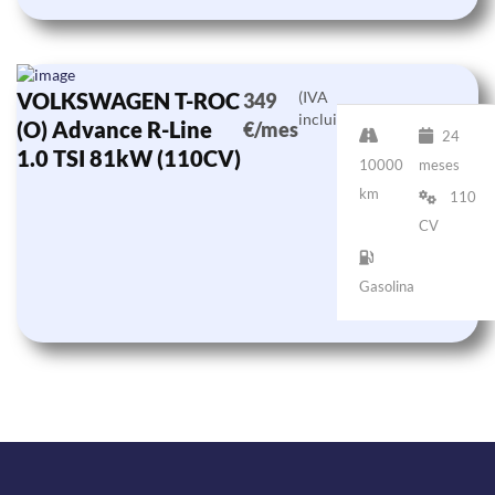
VOLKSWAGEN T-ROC
(IVA
349
incluido)
(O) Advance R-Line
€/mes
24
1.0 TSI 81kW (110CV)
10000
meses
km
110
CV
Gasolina