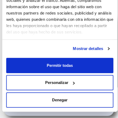
sociales y analizar el tráfico. Además, compartimos
ROC
información sobre el uso que haga del sitio web con
nuestros partners de redes sociales, publicidad y análisis
web, quienes pueden combinarla con otra información que
les haya proporcionado o que hayan recopilado a partir
del uso que haya hecho de sus servicios.
Mostrar detalles
Permitir todas
Personalizar
Volkswagen
(IVA
428
incluido)
T-Roc
€/mes
10000 km
60 meses
Denegar
116 CV
Híbrido G