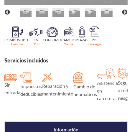
COMBUSTIBLE
CV
CONSUMO
CAMBIO
PLAZAS
PDF
Gasolina
110
Manual
Descargar
Servicios incluidos
Seguro
Asistencia
Sin
Reparación y
Impuestos
Cambio de
a todo
en
entrada
mantenimiento
deducibles
neumáticos
riesgo
carretera
Información