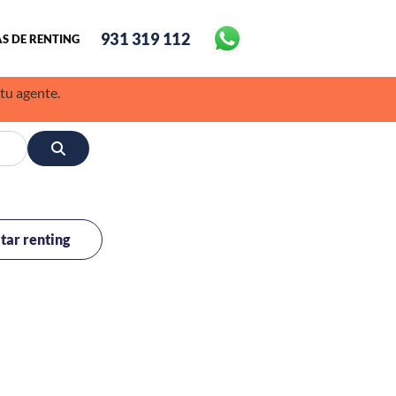
931 319 112
S DE RENTING
 tu agente.
itar renting