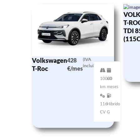
VOL
T-ROC
TDI 
(115
Volkswagen
(IVA
428
incluido)
T-Roc
€/mes
10000
60
km
meses
116
Híbrido
CV
G