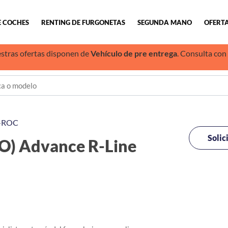
E COCHES
RENTING DE FURGONETAS
SEGUNDA MANO
OFERTA
stras ofertas disponen de
Vehículo de pre entrega
. Consulta con
-ROC
Solic
) Advance R-Line