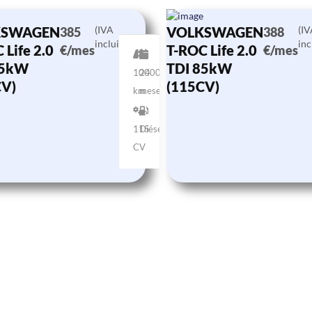
KSWAGEN
(IVA
VOLKSWAGEN
(I
385
388
incluido)
inc
 Life 2.0
T-ROC Life 2.0
€/mes
€/mes
85kW
TDI 85kW
10000
24
CV)
(115CV)
km
meses
115
Diésel
CV