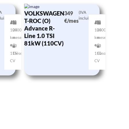
VA
VOLKSWAGEN
(IVA
349
luido)
incluido)
T-ROC (O)
€/mes
Advance R-
10000
24
10000
24
Line 1.0 TSI
km
meses
km
meses
81kW (110CV)
115
Diésel
110
Gasolina
CV
CV