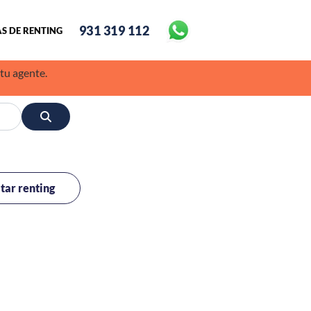
931 319 112
S DE RENTING
 tu agente.
itar renting