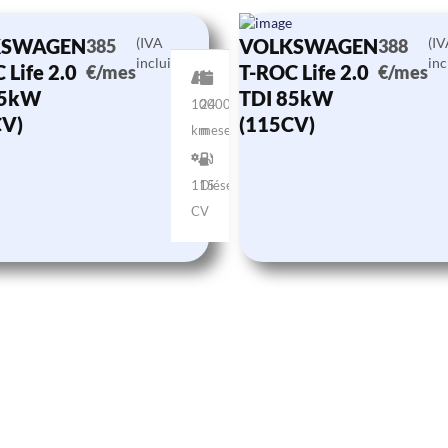
KSWAGEN
(IVA
VOLKSWAGEN
(I
385
388
incluido)
inc
 Life 2.0
T-ROC Life 2.0
€/mes
€/mes
85kW
TDI 85kW
10000
24
CV)
(115CV)
km
meses
115
Diésel
CV