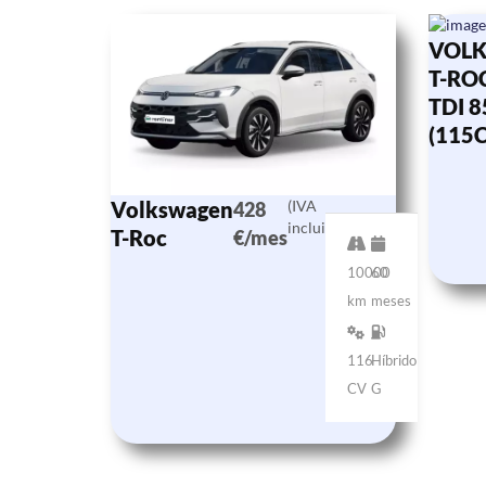
VOL
T-ROC
TDI 
(115
Volkswagen
(IVA
428
incluido)
T-Roc
€/mes
10000
60
km
meses
116
Híbrido
CV
G