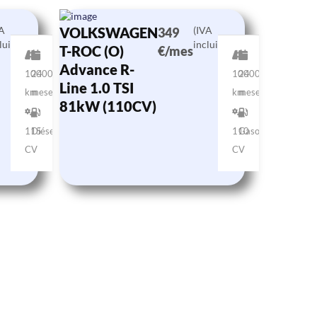
VA
VOLKSWAGEN
(IVA
349
luido)
incluido)
T-ROC (O)
€/mes
Advance R-
10000
24
10000
24
Line 1.0 TSI
km
meses
km
meses
81kW (110CV)
115
Diésel
110
Gasolina
CV
CV