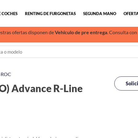
E COCHES
RENTING DE FURGONETAS
SEGUNDA MANO
OFERTA
stras ofertas disponen de
Vehículo de pre entrega
. Consulta con
-ROC
Solic
) Advance R-Line