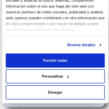
sociales y analizar el tráfico. Además, compartimos
ROC
información sobre el uso que haga del sitio web con
nuestros partners de redes sociales, publicidad y análisis
web, quienes pueden combinarla con otra información que
les haya proporcionado o que hayan recopilado a partir
del uso que haya hecho de sus servicios.
Mostrar detalles
Permitir todas
Personalizar
Volkswagen
(IVA
428
incluido)
T-Roc
€/mes
10000 km
60 meses
Denegar
116 CV
Híbrido G