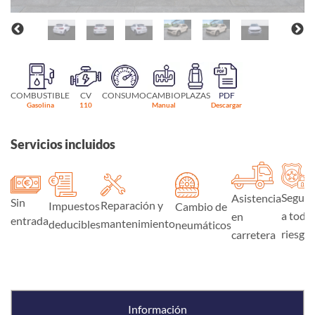
COMBUSTIBLE
CV
CONSUMO
CAMBIO
PLAZAS
PDF
Gasolina
110
Manual
Descargar
Servicios incluidos
Seguro
Asistencia
Sin
Reparación y
Impuestos
Cambio de
a todo
en
entrada
mantenimiento
deducibles
neumáticos
riesgo
carretera
Información