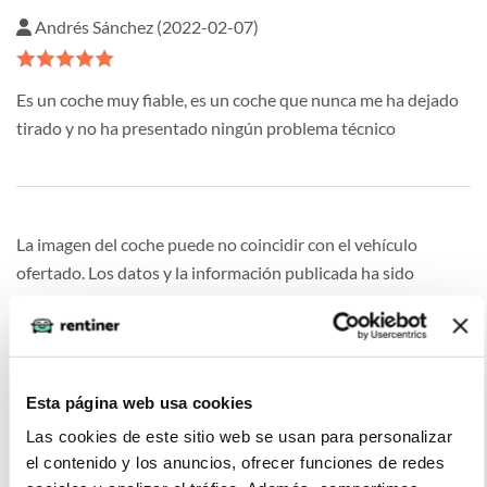
Andrés Sánchez (2022-02-07)
Es un coche muy fiable, es un coche que nunca me ha dejado
tirado y no ha presentado ningún problema técnico
La imagen del coche puede no coincidir con el vehículo
ofertado. Los datos y la información publicada ha sido
obtenida de la empresa ofertante del renting y tiene solo
efectos informativos no contractuales.
Esta página web usa cookies
Las cookies de este sitio web se usan para personalizar
Otras ofertas de VOLKSWAGEN T-
el contenido y los anuncios, ofrecer funciones de redes