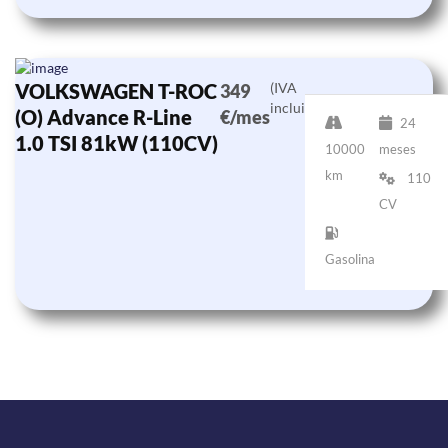
VOLKSWAGEN T-ROC
(IVA
349
incluido)
(O) Advance R-Line
€/mes
24
1.0 TSI 81kW (110CV)
10000
meses
km
110
CV
Gasolina