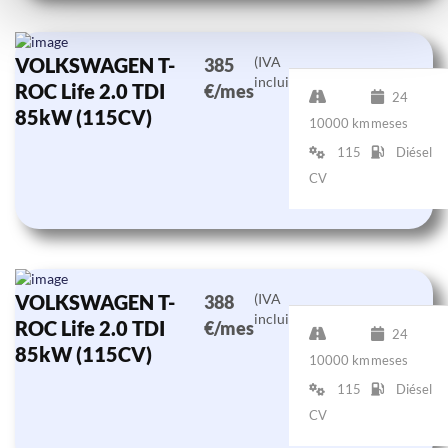
VOLKSWAGEN T-
(IVA
385
incluido)
ROC Life 2.0 TDI
€/mes
24
85kW (115CV)
10000 km
meses
115
Diésel
CV
VOLKSWAGEN T-
(IVA
388
incluido)
ROC Life 2.0 TDI
€/mes
24
85kW (115CV)
10000 km
meses
115
Diésel
CV