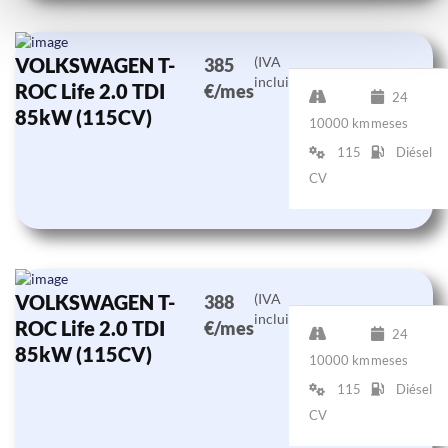
VOLKSWAGEN T-
(IVA
385
incluido)
ROC Life 2.0 TDI
€/mes
24
85kW (115CV)
10000 km
meses
115
Diésel
CV
VOLKSWAGEN T-
(IVA
388
incluido)
ROC Life 2.0 TDI
€/mes
24
85kW (115CV)
10000 km
meses
115
Diésel
CV