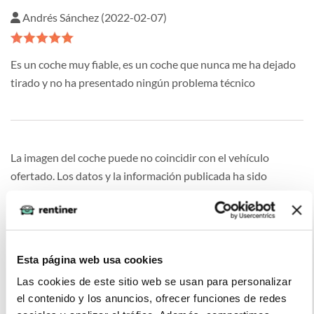
Andrés Sánchez (2022-02-07)
Es un coche muy fiable, es un coche que nunca me ha dejado
tirado y no ha presentado ningún problema técnico
La imagen del coche puede no coincidir con el vehículo
ofertado. Los datos y la información publicada ha sido
obtenida de la empresa ofertante del renting y tiene solo
efectos informativos no contractuales.
Esta página web usa cookies
Las cookies de este sitio web se usan para personalizar
Otras ofertas de VOLKSWAGEN T-
el contenido y los anuncios, ofrecer funciones de redes