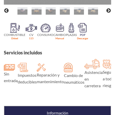
COMBUSTIBLE
CV
CONSUMO
CAMBIO
PLAZAS
PDF
Diésel
115
Manual
Descargar
Servicios incluidos
Seguro
Asistencia
Sin
Reparación y
Impuestos
Cambio de
a todo
en
entrada
mantenimiento
deducibles
neumáticos
riesgo
carretera
Información