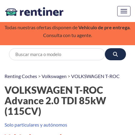
Toggl
Todas nuestras ofertas disponen de
Vehículo de pre entrega
.
Consulta con tu agente.
Renting Coches
>
Volkswagen
>
VOLKSWAGEN T-ROC
VOLKSWAGEN T-ROC
Advance 2.0 TDI 85kW
(115CV)
Solo particulares y autónomos