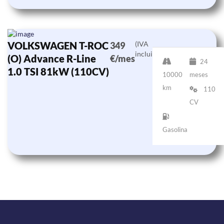
VOLKSWAGEN T-ROC
(IVA
349
incluido)
(O) Advance R-Line
€/mes
24
1.0 TSI 81kW (110CV)
10000
meses
km
110
CV
Gasolina