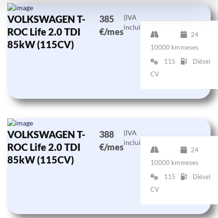
VOLKSWAGEN T-
(IVA
385
incluido)
ROC Life 2.0 TDI
€/mes
24
85kW (115CV)
10000 km
meses
115
Diésel
CV
VOLKSWAGEN T-
(IVA
388
incluido)
ROC Life 2.0 TDI
€/mes
24
85kW (115CV)
10000 km
meses
115
Diésel
CV