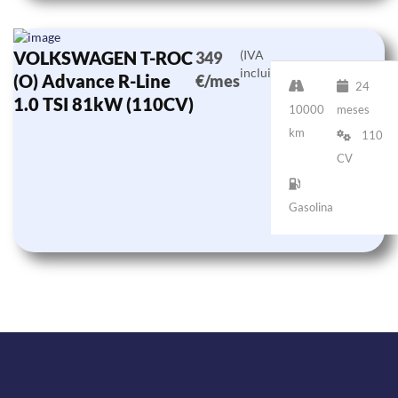
VOLKSWAGEN T-ROC
(IVA
349
incluido)
(O) Advance R-Line
€/mes
24
1.0 TSI 81kW (110CV)
10000
meses
km
110
CV
Gasolina