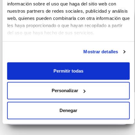
información sobre el uso que haga del sitio web con
nuestros partners de redes sociales, publicidad y análisis
web, quienes pueden combinarla con otra información que
les haya proporcionado o que hayan recopilado a partir
del uso que haya hecho de sus servicios.
Mostrar detalles
Permitir todas
Volkswagen
(IVA
428
Personalizar
incluido)
T-Roc
€/mes
10000 km
60 meses
116 CV
Híbrido G
Denegar