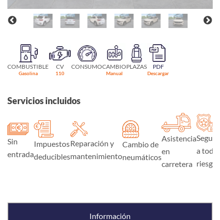
COMBUSTIBLE
CV
CONSUMO
CAMBIO
PLAZAS
PDF
Gasolina
110
Manual
Descargar
Servicios incluidos
Seguro
Asistencia
Sin
Reparación y
Impuestos
Cambio de
a todo
en
entrada
mantenimiento
deducibles
neumáticos
riesgo
carretera
Información