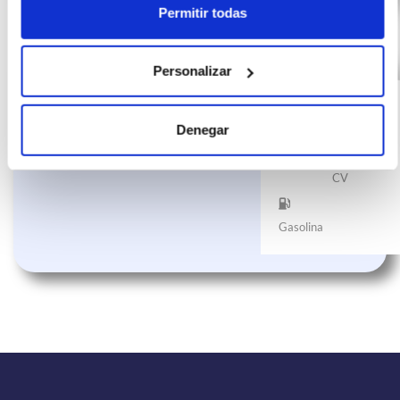
Permitir todas
Personalizar
VOLKSWAGEN ID.4
(IVA
572
incluido)
GTX 220kW
€/mes
24
(299CV) Automático
Denegar
10000
meses
km
299
CV
Gasolina