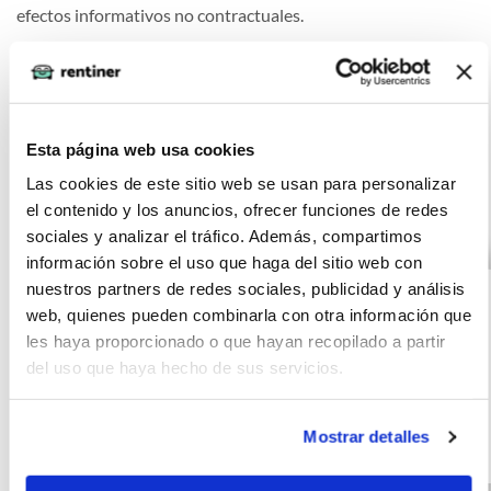
efectos informativos no contractuales.
Otras ofertas de VOLKSWAGEN
Esta página web usa cookies
ID.4
Las cookies de este sitio web se usan para personalizar
el contenido y los anuncios, ofrecer funciones de redes
sociales y analizar el tráfico. Además, compartimos
VOLKSWAGEN ID.4
(IVA
información sobre el uso que haga del sitio web con
462
incluido)
nuestros partners de redes sociales, publicidad y análisis
Pro Performance
€/mes
24
web, quienes pueden combinarla con otra información que
150kW (204CV)
10000
meses
les haya proporcionado o que hayan recopilado a partir
Automático
km
204
del uso que haya hecho de sus servicios.
CV
Mostrar detalles
Gasolina