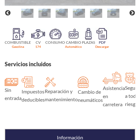
COMBUSTIBLE
CV
CONSUMO
CAMBIO
PLAZAS
PDF
Gasolina
174
Automático
Descargar
Servicios incluidos
Seguro
Asistencia
Sin
Reparación y
Impuestos
Cambio de
a todo
en
entrada
mantenimiento
deducibles
neumáticos
riesgo
carretera
Información