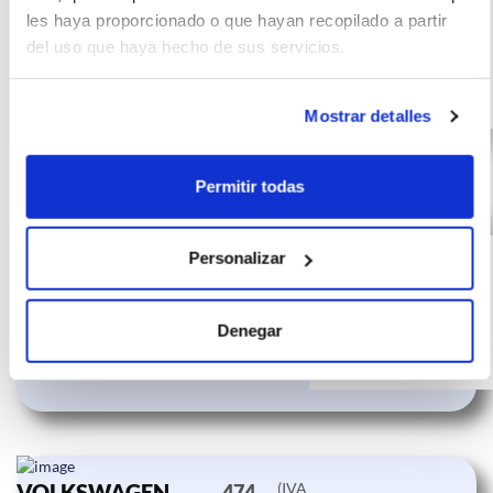
10000
24
les haya proporcionado o que hayan recopilado a partir
85kW (115CV)
km
meses
del uso que haya hecho de sus servicios.
115
Diésel
CV
Mostrar detalles
Permitir todas
VOLKSWAGEN
(IVA
398
incluido)
GOLF 2.0 TDI
€/mes
Personalizar
10000
24
85kW (115CV)
km
meses
115
Diésel
Denegar
CV
VOLKSWAGEN
(IVA
474