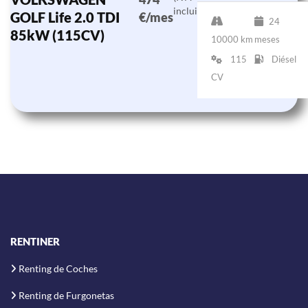
incluido)
GOLF Life 2.0 TDI
€/mes
24
85kW (115CV)
10000 km
meses
115
Diésel
CV
RENTINER
Renting de Coches
Renting de Furgonetas