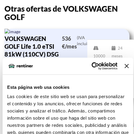
Otras ofertas de VOLKSWAGEN
GOLF
VOLKSWAGEN
(IVA
536
incluido)
GOLF Life 1.0 eTSI
€/mes
24
81kW (110CV) DSG
10000
meses
km
110
CV
Esta página web usa cookies
Gasolina
Las cookies de este sitio web se usan para personalizar
el contenido y los anuncios, ofrecer funciones de redes
sociales y analizar el tráfico. Además, compartimos
información sobre el uso que haga del sitio web con
VOLKSWAGEN
(IVA
nuestros partners de redes sociales, publicidad y análisis
428
incluido)
web, quienes pueden combinarla con otra información que
GOLF 2.0 TDI
€/mes