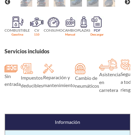
COMBUSTIBLE
CV
CONSUMO
CAMBIO
PLAZAS
PDF
Gasolina
110
Manual
Descargar
Servicios incluidos
Seguro
Asistencia
Sin
Reparación y
Impuestos
Cambio de
a todo
en
entrada
mantenimiento
deducibles
neumáticos
riesgo
carretera
Información