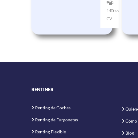
110
Gasolina
CV
RENTINER
Renting de Coches
Quién
Renting de Furgonetas
Cómo 
Renting Flexible
Blog