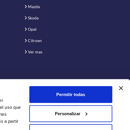
Mazda
Skoda
Opel
Citroen
Ver mas
Permitir todas
er
 el uso que
Personalizar
enes
 a partir
Conecta con nosotros: