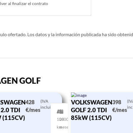
lver al finalizar el contrato
ulo ofertado. Los datos y la información publicada ha sido obtenid
WAGEN GOLF
KSWAGEN
(IVA
VOLKSWAGEN
(I
428
398
incluido)
inc
2.0 TDI
GOLF 2.0 TDI
€/mes
€/mes
 (115CV)
85kW (115CV)
10000
24
km
meses