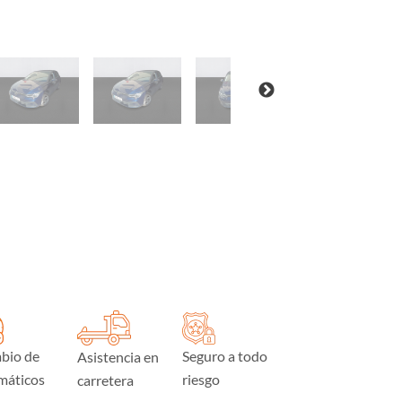
bio de
Seguro a todo
Asistencia en
máticos
riesgo
carretera