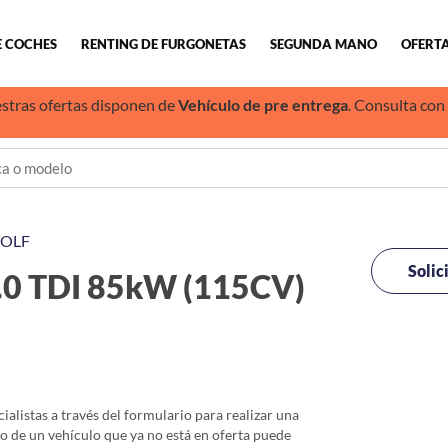
E COCHES
RENTING DE FURGONETAS
SEGUNDA MANO
OFERTA
stras ofertas disponen de
Vehículo de pre entrega
. Consulta con
OLF
Solic
 TDI 85kW (115CV)
alistas a través del formulario para realizar una
io de un vehículo que ya no está en oferta puede