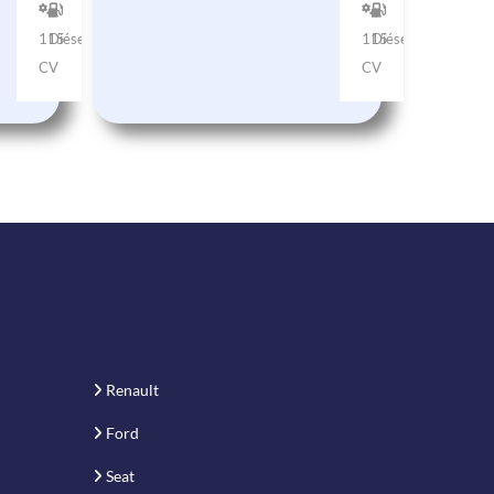
115
Diésel
115
Diésel
CV
CV
Renault
Ford
Seat