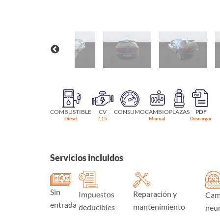
COMBUSTIBLE
CV
CONSUMO
CAMBIO
PLAZAS
PDF
Diésel
115
Manual
Descargar
Servicios incluidos
Sin
Reparación y
Impuestos
Cam
entrada
mantenimiento
deducibles
neu