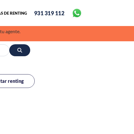
931 319 112
S DE RENTING
 tu agente.
itar renting