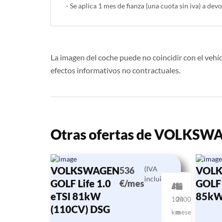
- Se aplica 1 mes de fianza (una cuota sin iva) a devo
La imagen del coche puede no coincidir con el vehíc
efectos informativos no contractuales.
Otras ofertas de VOLKS
VOLKSWAGEN
(IVA
VOL
536
incluido)
GOLF Life 1.0
GOLF 
€/mes
eTSI 81kW
85kW
10000
24
(110CV) DSG
km
meses