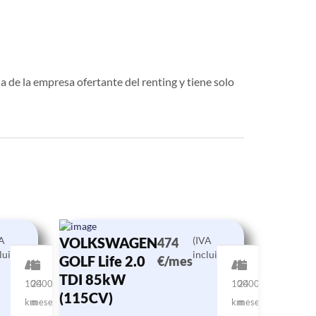
a de la empresa ofertante del renting y tiene solo
VA
VOLKSWAGEN
(IVA
474
luido)
incluido)
GOLF Life 2.0
€/mes
TDI 85kW
10000
24
10000
24
(115CV)
km
meses
km
meses