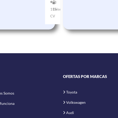
115
Diésel
CV
OFERTAS POR MARCAS
Toyota
es Somos
Volkswagen
funciona
Audi