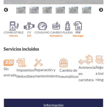
COMBUSTIBLE
CV
CONSUMO
CAMBIO
PLAZAS
PDF
Híbrido
204
Automático
Descargar
Servicios incluidos
Seguro
Asistencia
Sin
Reparación y
Impuestos
Cambio de
a todo
en
entrada
mantenimiento
deducibles
neumáticos
riesgo
carretera
Información