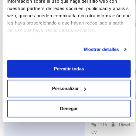
información sobre el uso que haga del sitio web con
nuestros partners de redes sociales, publicidad y análisis
web, quienes pueden combinarla con otra información que
les haya proporcionado o que hayan recopilado a partir
VOLKSWAGEN
(IVA
428
del uso que haya hecho de sus servicios.
incluido)
GOLF 2.0 TDI
€/mes
10000
24
85kW (115CV)
km
meses
Mostrar detalles
115
Diésel
CV
Permitir todas
Personalizar
VOLKSWAGEN
(IVA
398
incluido)
GOLF 2.0 TDI
€/mes
10000
24
Denegar
85kW (115CV)
km
meses
115
Diésel
CV