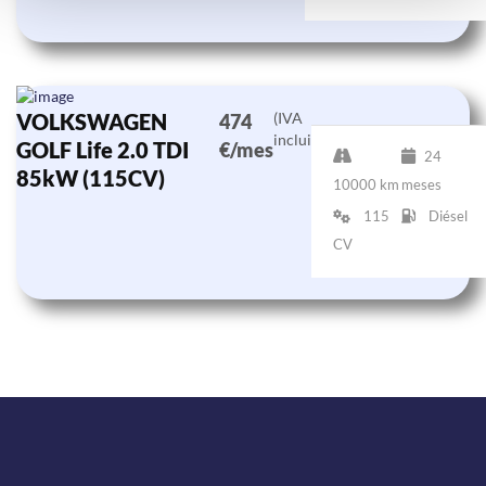
VOLKSWAGEN
(IVA
474
incluido)
GOLF Life 2.0 TDI
€/mes
24
85kW (115CV)
10000 km
meses
115
Diésel
CV