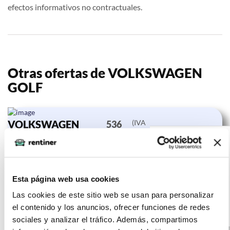
efectos informativos no contractuales.
Otras ofertas de VOLKSWAGEN
GOLF
VOLKSWAGEN
(IVA
536
incluido)
GOLF Life 1.0 eTSI
€/mes
24
81kW (110CV) DSG
10000
meses
km
110
Esta página web usa cookies
CV
Las cookies de este sitio web se usan para personalizar
el contenido y los anuncios, ofrecer funciones de redes
Gasolina
sociales y analizar el tráfico. Además, compartimos