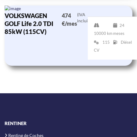
VOLKSWAGEN
(IVA
474
incluido)
GOLF Life 2.0 TDI
€/mes
24
85kW (115CV)
10000 km
meses
115
Diésel
CV
RENTINER
Renting de Coches