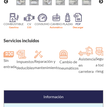
COMBUSTIBLE
CV
CONSUMO
CAMBIO
PLAZAS
PDF
Gasolina
110
Automático
Descargar
Servicios incluidos
Seguro
Asistencia
Sin
Reparación y
Impuestos
Cambio de
a todo
en
entrada
mantenimiento
deducibles
neumáticos
riesgo
carretera
Información