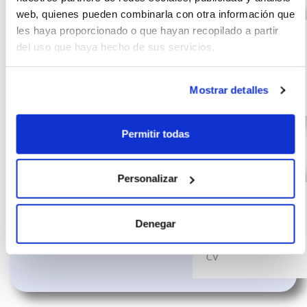
web, quienes pueden combinarla con otra información que
VOLKSWAGEN
(IVA
428
incluido)
les haya proporcionado o que hayan recopilado a partir
GOLF 2.0 TDI
€/mes
10000
24
del uso que haya hecho de sus servicios.
85kW (115CV)
km
meses
115
Diésel
Mostrar detalles
CV
Permitir todas
VOLKSWAGEN
(IVA
398
Personalizar
incluido)
GOLF 2.0 TDI
€/mes
10000
24
85kW (115CV)
km
meses
Denegar
115
Diésel
CV