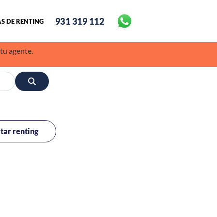
931 319 112
S DE RENTING
 tu agente.
itar renting