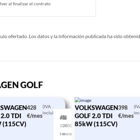
lver al finalizar el contrato
ulo ofertado. Los datos y la información publicada ha sido obtenid
WAGEN GOLF
KSWAGEN
(IVA
VOLKSWAGEN
(I
428
398
incluido)
inc
2.0 TDI
GOLF 2.0 TDI
€/mes
€/mes
 (115CV)
85kW (115CV)
10000
24
km
meses