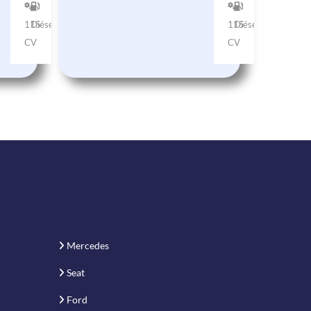
115
Diésel
115
Diésel
CV
CV
Mercedes
Seat
Ford