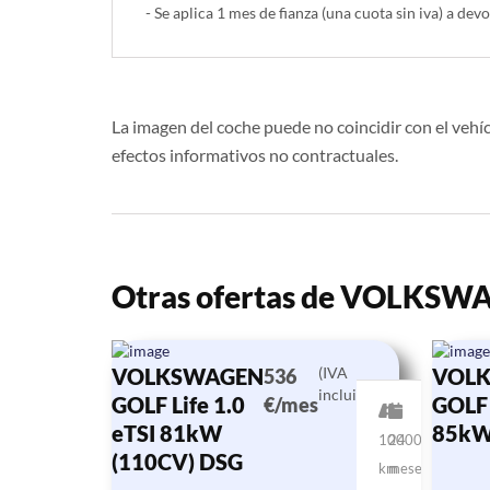
- Se aplica 1 mes de fianza (una cuota sin iva) a devo
La imagen del coche puede no coincidir con el vehíc
efectos informativos no contractuales.
Otras ofertas de VOLKS
VOLKSWAGEN
(IVA
VOL
536
incluido)
GOLF Life 1.0
GOLF 
€/mes
eTSI 81kW
85kW
10000
24
(110CV) DSG
km
meses