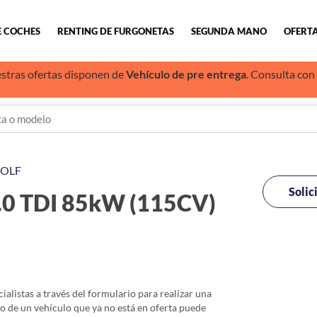
E COCHES
RENTING DE FURGONETAS
SEGUNDA MANO
OFERTA
stras ofertas disponen de
Vehículo de pre entrega
. Consulta con
OLF
Solic
 TDI 85kW (115CV)
alistas a través del formulario para realizar una
io de un vehículo que ya no está en oferta puede