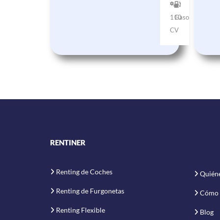
110
Gasolina
CV
RENTINER
Renting de Coches
Quién
Renting de Furgonetas
Cómo 
Renting Flexible
Blog