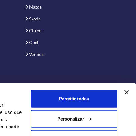
Mazda
Skoda
Citroen
Opel
Ver mas
Permitir todas
er
 el uso que
Personalizar
enes
 a partir
Conecta con nosotros: