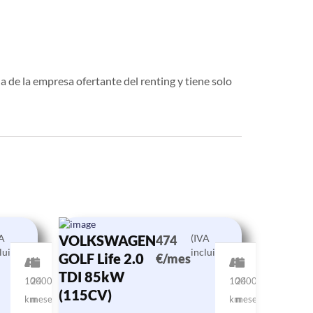
a de la empresa ofertante del renting y tiene solo
VA
VOLKSWAGEN
(IVA
474
luido)
incluido)
GOLF Life 2.0
€/mes
TDI 85kW
10000
24
10000
24
(115CV)
km
meses
km
meses