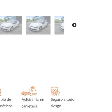
bio de
Seguro a todo
Asistencia en
máticos
riesgo
carretera