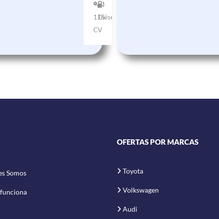
115
Diésel
CV
OFERTAS POR MARCAS
Toyota
es Somos
Volkswagen
funciona
Audi