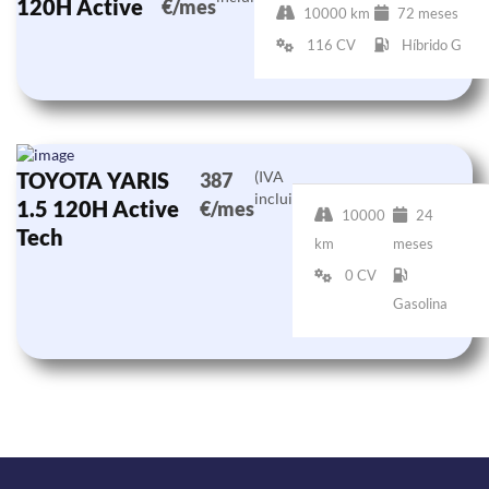
120H Active
€/mes
10000 km
72 meses
116 CV
Híbrido G
TOYOTA YARIS
(IVA
387
incluido)
1.5 120H Active
€/mes
10000
24
Tech
km
meses
0 CV
Gasolina