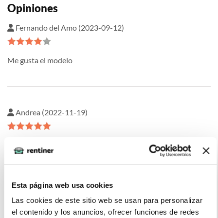
Opiniones
Fernando del Amo (2023-09-12)
Me gusta el modelo
Andrea (2022-11-19)
El mantenimiento del vehículo puede ser un poco costoso,
especialmente si se opta por trabajos de mantenimiento
adicionales por lo que el renting constituye una excelente
opción. He contrato un renting de Toyota Yaris con Rentiner
Esta página web usa cookies
y para mí la mejor experiencia
Las cookies de este sitio web se usan para personalizar
el contenido y los anuncios, ofrecer funciones de redes