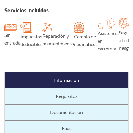
Servicios incluidos
Seguro
Asistencia
Sin
Reparación y
Impuestos
Cambio de
a todo
en
entrada
mantenimiento
deducibles
neumáticos
riesgo
carretera
Información
Requisitos
Documentación
Faqs