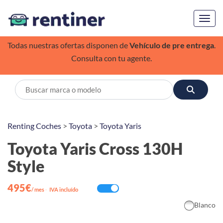
Toggl
Todas nuestras ofertas disponen de
Vehículo de pre entrega
.
Consulta con tu agente.
Renting Coches
>
Toyota
>
Toyota Yaris
Toyota Yaris Cross 130H
Style
495€
/ mes
·
IVA incluído
Blanco