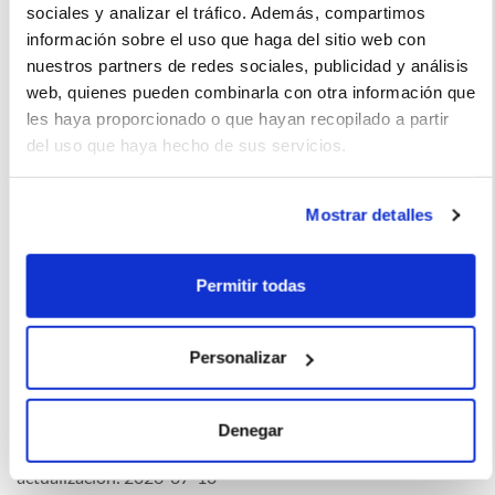
sociales y analizar el tráfico. Además, compartimos
información sobre el uso que haga del sitio web con
Miguel Moises (2022-03-12)
nuestros partners de redes sociales, publicidad y análisis
web, quienes pueden combinarla con otra información que
les haya proporcionado o que hayan recopilado a partir
No lo recomiendo es un coche relativamente caro para
del uso que haya hecho de sus servicios.
obtener tan poca calidad pues he tenido varios problemas ya
con él
Mostrar detalles
Permitir todas
La imagen del coche puede no coincidir con el vehículo
ofertado. Los datos y la información publicada ha sido
Personalizar
obtenida de la empresa ofertante del renting y tiene solo
efectos informativos no contractuales.
Denegar
Número de oferta:KNT-KNT-21574 3s-4s Última
actualización: 2026-07-10