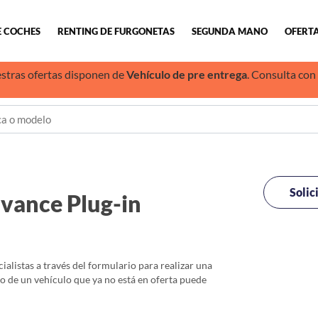
E COCHES
RENTING DE FURGONETAS
SEGUNDA MANO
OFERTA
stras ofertas disponen de
Vehículo de pre entrega
. Consulta con
Solic
vance Plug-in
alistas a través del formulario para realizar una
io de un vehículo que ya no está en oferta puede