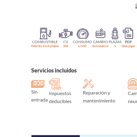
COMBUSTIBLE
CV
CONSUMO
CAMBIO
PLAZAS
PDF
Híbrido Enchufable
306
L/100
Automático
5
Descargar
Servicios incluidos
Sin
Reparación y
Impuestos
Cam
entrada
mantenimiento
deducibles
neu