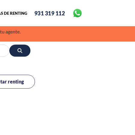
931 319 112
S DE RENTING
 tu agente.
itar renting