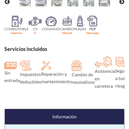
COMBUSTIBLE
CV
CONSUMO
CAMBIO
PLAZAS
PDF
Gasolina
0
Manual
Descargar
Servicios incluidos
Seguro
Asistencia
Sin
Reparación y
Impuestos
Cambio de
a todo
en
entrada
mantenimiento
deducibles
neumáticos
riesgo
carretera
Información