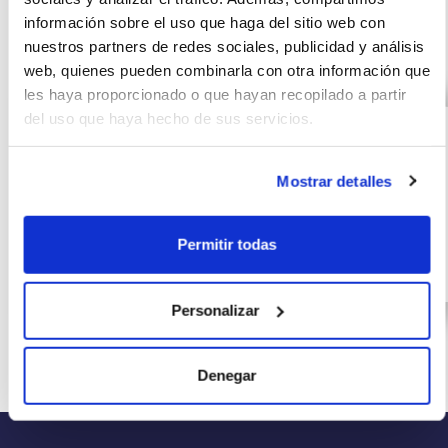
Otras ofertas de TOYOTA
información sobre el uso que haga del sitio web con
HIGHLANDER
nuestros partners de redes sociales, publicidad y análisis
web, quienes pueden combinarla con otra información que
les haya proporcionado o que hayan recopilado a partir
TOYOTA
(IVA
615
del uso que haya hecho de sus servicios.
incluido)
HIGHLANDER 2.5
€/mes
24
Advance P. Met.
10000
meses
Techo Panorámico
Mostrar detalles
km
0
CV
Permitir todas
Gasolina
Personalizar
Denegar