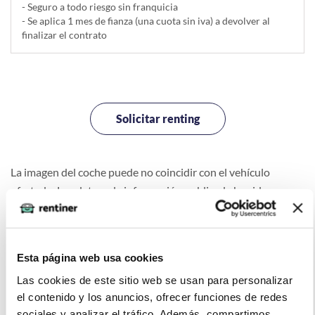
- Seguro a todo riesgo sin franquicia
- Se aplica 1 mes de fianza (una cuota sin iva) a devolver al
finalizar el contrato
Solicitar renting
La imagen del coche puede no coincidir con el vehículo
ofertado. Los datos y la información publicada ha sido
obtenida de la empresa ofertante del renting y tiene solo
efectos informativos no contractuales.
Esta página web usa cookies
Las cookies de este sitio web se usan para personalizar
el contenido y los anuncios, ofrecer funciones de redes
sociales y analizar el tráfico. Además, compartimos