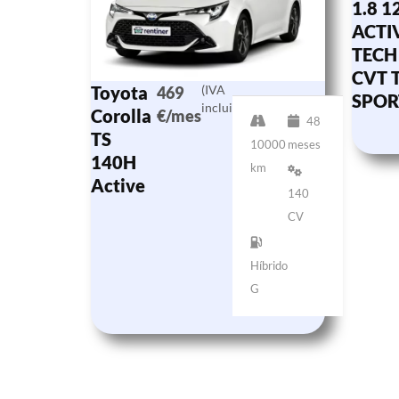
1.8 1
ACTI
TECH 
CVT 
Toyota
(IVA
469
SPOR
incluido)
Corolla
€/mes
48
TS
10000
meses
140H
km
Active
140
CV
Híbrido
G