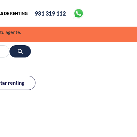
931 319 112
S DE RENTING
 tu agente.
itar renting