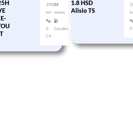
25H
1.8 HSD
10000
24
1
VE
Alisio TS
km
meses
k
E-
TOU
0
Gasolina
0
T
CV