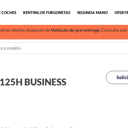
E COCHES
RENTING DE FURGONETAS
SEGUNDA MANO
OFERTA
stras ofertas disponen de
Vehículo de pre entrega
. Consulta con
Solic
125H BUSINESS