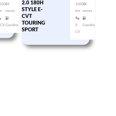
2.0 180H
0000
24
10000
24
STYLE E-
m
meses
km
meses
CVT
TOURING
 CV
Gasolina
0
Gasolina
SPORT
CV