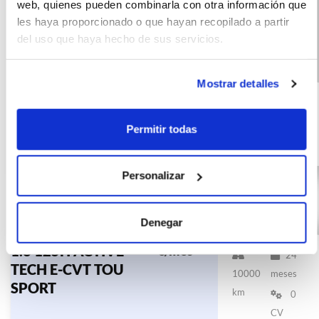
web, quienes pueden combinarla con otra información que
les haya proporcionado o que hayan recopilado a partir
del uso que haya hecho de sus servicios.
Toyota Corolla
(IVA
469
Mostrar detalles
incluido)
TS 140H Active
€/mes
10000
48 meses
km
140 CV
Permitir todas
Híbrido G
Personalizar
Denegar
TOYOTA COROLLA
(IVA
383
incluido)
1.8 125H ACTIVE
€/mes
24
TECH E-CVT TOU
10000
meses
SPORT
km
0
CV