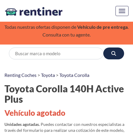
Toggl
Todas nuestras ofertas disponen de
Vehículo de pre entrega
.
Consulta con tu agente.
Renting Coches
>
Toyota
>
Toyota Corolla
Toyota Corolla 140H Active
Plus
Vehículo agotado
Unidades agotadas.
Puedes contactar con nuestros especialistas a
través del formulario para realizar una cotización de este modelo,