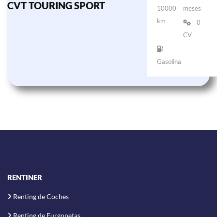
CVT TOURING SPORT
10000
meses
km
0
CV
Gasolina
RENTINER
Renting de Coches
Renting de Furgonetas