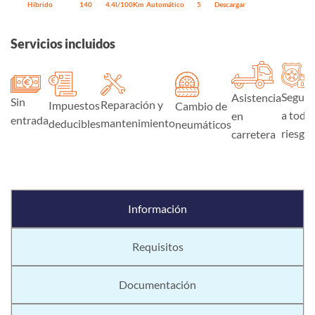
Híbrido
140
4.4l/100Km
Automático
5
Descargar
Servicios incluidos
Seguro
Asistencia
Sin
Reparación y
Impuestos
Cambio de
a todo
en
entrada
mantenimiento
deducibles
neumáticos
riesgo
carretera
Información
Requisitos
Documentación