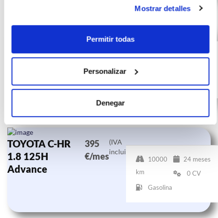
Mostrar detalles
TOYOTA C-HR
(IVA
412
Permitir todas
incluido)
1.8 125H
€/mes
10000
24 meses
Advance
km
0 CV
Personalizar
Gasolina
Denegar
TOYOTA C-HR
(IVA
395
incluido)
1.8 125H
€/mes
10000
24 meses
Advance
km
0 CV
Gasolina