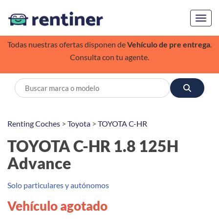
Toggl
Todas nuestras ofertas disponen de
Vehículo de pre entrega
.
Consulta con tu agente.
Renting Coches
>
Toyota
>
TOYOTA C-HR
TOYOTA C-HR 1.8 125H
Advance
Solo particulares y autónomos
Vehículo agotado