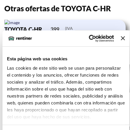
Otras ofertas de TOYOTA C-HR
TOYOTA C-HR
(IVA
399
incluido)
1.8 125H
€/mes
10000
24 meses
Advance
km
0 CV
Gasolina
Esta página web usa cookies
Las cookies de este sitio web se usan para personalizar
el contenido y los anuncios, ofrecer funciones de redes
sociales y analizar el tráfico. Además, compartimos
información sobre el uso que haga del sitio web con
TOYOTA C-HR
(IVA
397
nuestros partners de redes sociales, publicidad y análisis
incluido)
1.8 125H
€/mes
10000
24 meses
web, quienes pueden combinarla con otra información que
Advance
km
0 CV
les haya proporcionado o que hayan recopilado a partir
del uso que haya hecho de sus servicios.
Gasolina