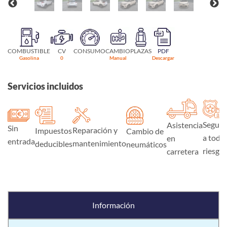
COMBUSTIBLE
CV
CONSUMO
CAMBIO
PLAZAS
PDF
Gasolina
0
Manual
Descargar
Servicios incluidos
Seguro
Asistencia
Sin
Reparación y
Impuestos
Cambio de
a todo
en
entrada
mantenimiento
deducibles
neumáticos
riesgo
carretera
Información