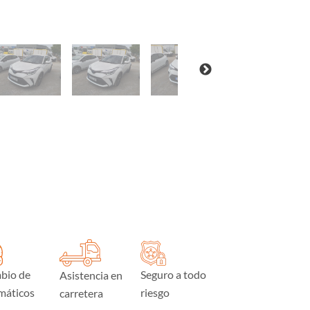
bio de
Seguro a todo
Asistencia en
máticos
riesgo
carretera