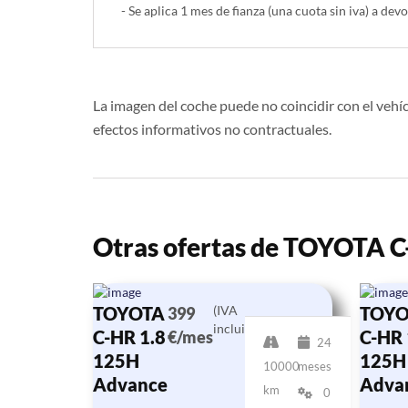
- Se aplica 1 mes de fianza (una cuota sin iva) a devo
La imagen del coche puede no coincidir con el vehíc
efectos informativos no contractuales.
Otras ofertas de TOYOTA 
TOYOTA
(IVA
TOYO
399
incluido)
C-HR 1.8
C-HR 
€/mes
24
125H
125H
10000
meses
Advance
Adva
km
0