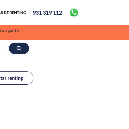
931 319 112
S DE RENTING
 tu agente.
itar renting