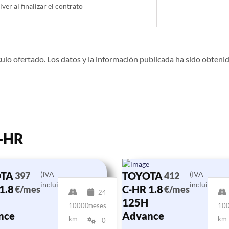
lver al finalizar el contrato
ulo ofertado. Los datos y la información publicada ha sido obtenid
C-HR
TA
(IVA
TOYOTA
(IVA
397
412
incluido)
incluido)
1.8
C-HR 1.8
€/mes
€/mes
24
125H
10000
meses
10
nce
Advance
km
km
0