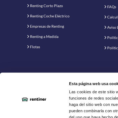
Renting Corto Plazo
FAQs
Renting Coche Eléctrico
Calcul
Empresas de Renting
Aviso 
Renting a Medida
Políti
Flotas
Políti
Esta página web usa cook
Las cookies de este sitio 
Proyecto financiado por la Empresa Nacional de Inno
funciones de redes sociale
haga del sitio web con nue
pueden combinarla con otr
del uso que haya hecho de