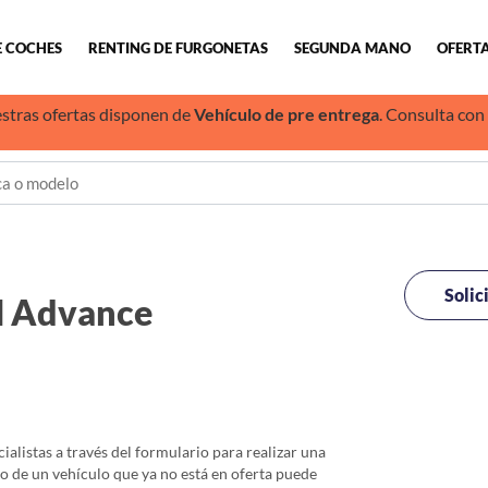
E COCHES
RENTING DE FURGONETAS
SEGUNDA MANO
OFERTA
stras ofertas disponen de
Vehículo de pre entrega
. Consulta con
Solic
H Advance
alistas a través del formulario para realizar una
io de un vehículo que ya no está en oferta puede