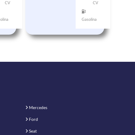
CV
CV
olina
Gasolina
Mercedes
Ford
Seat