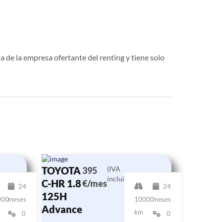
a de la empresa ofertante del renting y tiene solo
TOYOTA
(IVA
395
incluido)
C-HR 1.8
€/mes
24
24
125H
000
meses
10000
meses
Advance
km
0
0