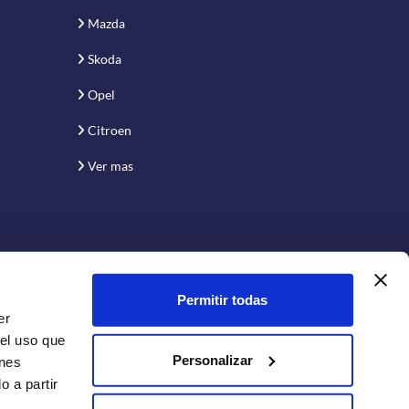
Mazda
Skoda
Opel
Citroen
Ver mas
Permitir todas
er
 el uso que
Personalizar
enes
 a partir
Conecta con nosotros: