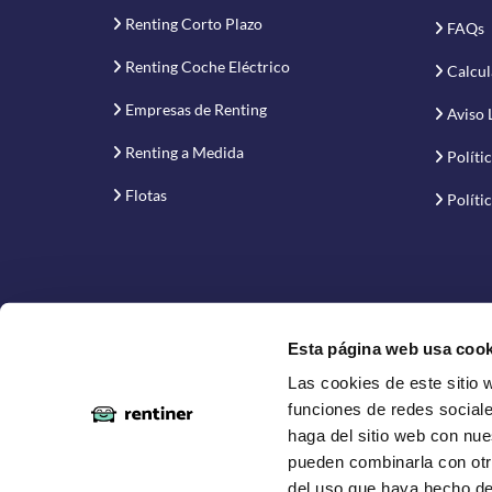
Renting Corto Plazo
FAQs
Renting Coche Eléctrico
Calcul
Empresas de Renting
Aviso 
Renting a Medida
Políti
Flotas
Políti
Esta página web usa cook
Las cookies de este sitio 
Proyecto financiado por la Empresa Nacional de Inno
funciones de redes sociale
haga del sitio web con nue
pueden combinarla con otr
del uso que haya hecho de