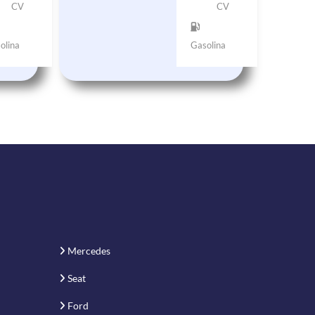
CV
CV
olina
Gasolina
Mercedes
Seat
Ford