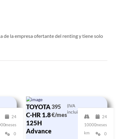
a de la empresa ofertante del renting y tiene solo
TOYOTA
(IVA
395
incluido)
C-HR 1.8
€/mes
24
24
125H
000
meses
10000
meses
Advance
km
0
0