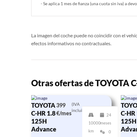
- Se aplica 1 mes de fianza (una cuota sin iva) a devo
La imagen del coche puede no coincidir con el vehíc
efectos informativos no contractuales.
Otras ofertas de TOYOTA 
TOYOTA
(IVA
TOYO
399
incluido)
C-HR 1.8
C-HR 
€/mes
24
125H
125H
10000
meses
Advance
Adva
km
0