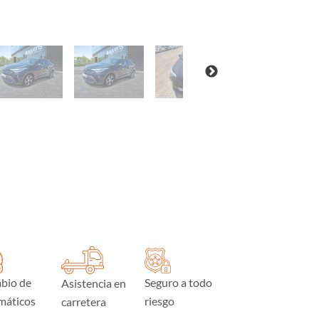
bio de
Seguro a todo
Asistencia en
máticos
riesgo
carretera