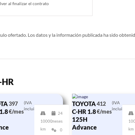
lver al finalizar el contrato
ulo ofertado. Los datos y la información publicada ha sido obtenid
C-HR
TA
(IVA
TOYOTA
(IVA
397
412
incluido)
incluido)
1.8
C-HR 1.8
€/mes
€/mes
24
125H
10000
meses
10
nce
Advance
km
km
0