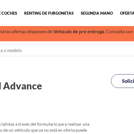
E COCHES
RENTING DE FURGONETAS
SEGUNDA MANO
OFERTA
stras ofertas disponen de
Vehículo de pre entrega
. Consulta con
Solic
H Advance
alistas a través del formulario para realizar una
io de un vehículo que ya no está en oferta puede