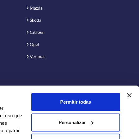
Mazda
Skoda
Citroen
Opel
Ver mas
Permitir todas
er
 el uso que
Personalizar
enes
 a partir
Conecta con nosotros: