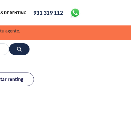
931 319 112
S DE RENTING
 tu agente.
itar renting