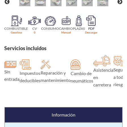
COMBUSTIBLE
CV
CONSUMO
CAMBIO
PLAZAS
PDF
Gasolina
0
Manual
Descargar
Servicios incluidos
Seguro
Asistencia
Sin
Reparación y
Impuestos
Cambio de
a todo
en
entrada
mantenimiento
deducibles
neumáticos
riesgo
carretera
Información