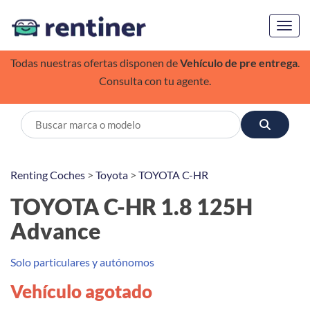
Toggl
Todas nuestras ofertas disponen de
Vehículo de pre entrega
.
Consulta con tu agente.
Renting Coches
>
Toyota
>
TOYOTA C-HR
TOYOTA C-HR 1.8 125H
Advance
Solo particulares y autónomos
Vehículo agotado