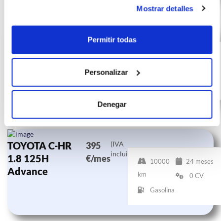
Mostrar detalles
TOYOTA C-HR
(IVA
412
Permitir todas
incluido)
1.8 125H
€/mes
10000
24 meses
Advance
km
0 CV
Personalizar
Gasolina
Denegar
TOYOTA C-HR
(IVA
395
incluido)
1.8 125H
€/mes
10000
24 meses
Advance
km
0 CV
Gasolina