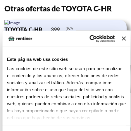
Otras ofertas de TOYOTA C-HR
TOYOTA C-HR
(IVA
399
incluido)
1.8 125H
€/mes
10000
24 meses
Advance
km
0 CV
Gasolina
Esta página web usa cookies
Las cookies de este sitio web se usan para personalizar
el contenido y los anuncios, ofrecer funciones de redes
sociales y analizar el tráfico. Además, compartimos
información sobre el uso que haga del sitio web con
TOYOTA C-HR
(IVA
397
nuestros partners de redes sociales, publicidad y análisis
incluido)
1.8 125H
€/mes
10000
24 meses
web, quienes pueden combinarla con otra información que
Advance
km
0 CV
les haya proporcionado o que hayan recopilado a partir
del uso que haya hecho de sus servicios.
Gasolina