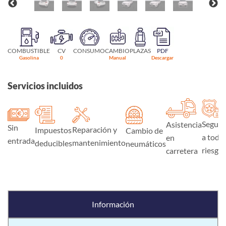
COMBUSTIBLE
CV
CONSUMO
CAMBIO
PLAZAS
PDF
Gasolina
0
Manual
Descargar
Servicios incluidos
Seguro
Asistencia
Sin
Reparación y
Impuestos
Cambio de
a todo
en
entrada
mantenimiento
deducibles
neumáticos
riesgo
carretera
Información