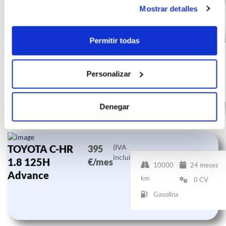
Mostrar detalles
TOYOTA C-HR
(IVA
412
Permitir todas
incluido)
1.8 125H
€/mes
10000
24 meses
Advance
km
0 CV
Personalizar
Gasolina
Denegar
TOYOTA C-HR
(IVA
395
incluido)
1.8 125H
€/mes
10000
24 meses
Advance
km
0 CV
Gasolina