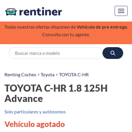
Toggl
Todas nuestras ofertas disponen de
Vehículo de pre entrega
.
Consulta con tu agente.
Renting Coches
>
Toyota
>
TOYOTA C-HR
TOYOTA C-HR 1.8 125H
Advance
Solo particulares y autónomos
Vehículo agotado