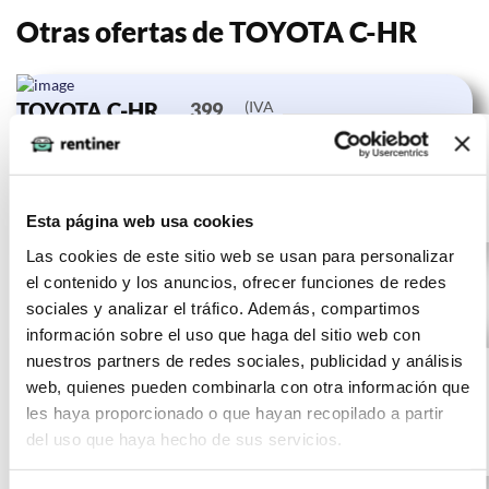
Otras ofertas de TOYOTA C-HR
TOYOTA C-HR
(IVA
399
incluido)
1.8 125H
€/mes
10000
24 meses
Advance
km
0 CV
Gasolina
Esta página web usa cookies
Las cookies de este sitio web se usan para personalizar
el contenido y los anuncios, ofrecer funciones de redes
sociales y analizar el tráfico. Además, compartimos
información sobre el uso que haga del sitio web con
TOYOTA C-HR
(IVA
397
nuestros partners de redes sociales, publicidad y análisis
incluido)
1.8 125H
€/mes
10000
24 meses
web, quienes pueden combinarla con otra información que
Advance
km
0 CV
les haya proporcionado o que hayan recopilado a partir
del uso que haya hecho de sus servicios.
Gasolina