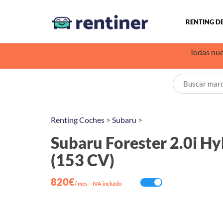
RENTING D
Todas nue
Renting Coches
>
Subaru
>
Subaru Forester 2.0i Hy
(153 CV)
820€
/ mes
·
IVA incluído