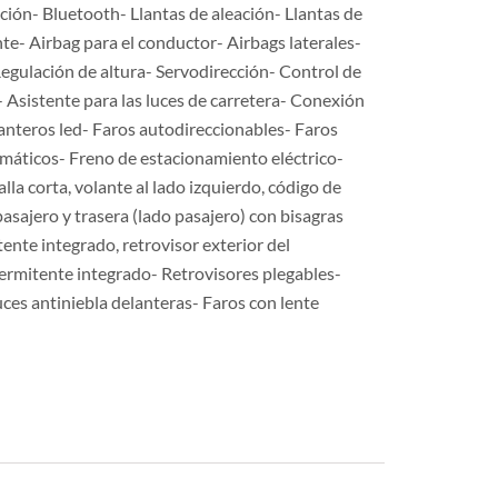
ción- Bluetooth- Llantas de aleación- Llantas de
e- Airbag para el conductor- Airbags laterales-
Regulación de altura- Servodirección- Control de
 Asistente para las luces de carretera- Conexión
lanteros led- Faros autodireccionables- Faros
umáticos- Freno de estacionamiento eléctrico-
la corta, volante al lado izquierdo, código de
asajero y trasera (lado pasajero) con bisagras
ente integrado, retrovisor exterior del
ermitente integrado- Retrovisores plegables-
uces antiniebla delanteras- Faros con lente