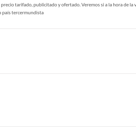
ecio tarifado, publicitado y ofertado. Veremos si a la hora de la v
o país tercermundista