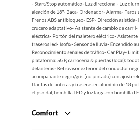
- Start/Stop automático- Luz direccional- Luz diur
aleación de 18"- Baca- Ordenador- Alarma- Faros a
Frenos ABS antibloqueo- ESP- Dirección asistida- E
crucero adaptativo- Asistente de cambio de carril-
eléctrica- Portón del maletero eléctrico- Asistent
traseros led- Isofix- Sensor de lluvia- Encendido
Reconocimiento señales de tráfico- Car Play- Limita
plataforma: SGP, carrocería & puertas (local): todo
delanteras- Retrovisor exterior del conductor negr
acompañante negro/gris (no pintado) con ajuste el
Llantas delanteras y traseras en aluminio de 18 pu
elipsoidal, bombilla LED y luz larga con bombilla L
Comfort