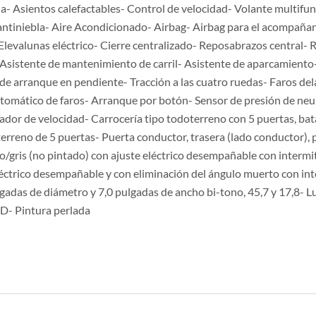
na- Asientos calefactables- Control de velocidad- Volante multifun
ntiniebla- Aire Acondicionado- Airbag- Airbag para el acompañant
levalunas eléctrico- Cierre centralizado- Reposabrazos central- 
 Asistente de mantenimiento de carril- Asistente de aparcamiento-
e de arranque en pendiente- Tracción a las cuatro ruedas- Faros de
 automático de faros- Arranque por botón- Sensor de presión de ne
dor de velocidad- Carrocería tipo todoterreno con 5 puertas, batal
terreno de 5 puertas- Puerta conductor, trasera (lado conductor), p
o/gris (no pintado) con ajuste eléctrico desempañable con intermit
éctrico desempañable y con eliminación del ángulo muerto con int
lgadas de diámetro y 7,0 pulgadas de ancho bi-tono, 45,7 y 17,8- L
ED- Pintura perlada