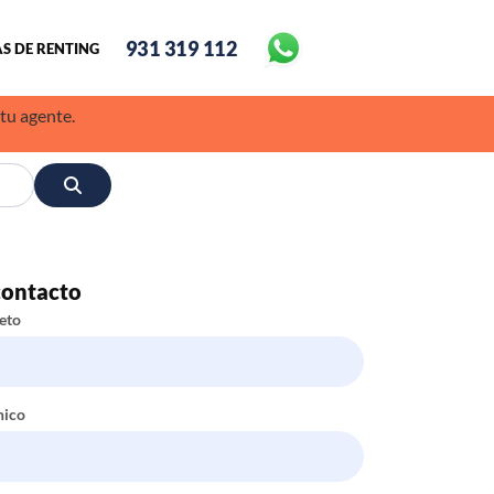
931 319 112
S DE RENTING
 tu agente.
contacto
eto
nico