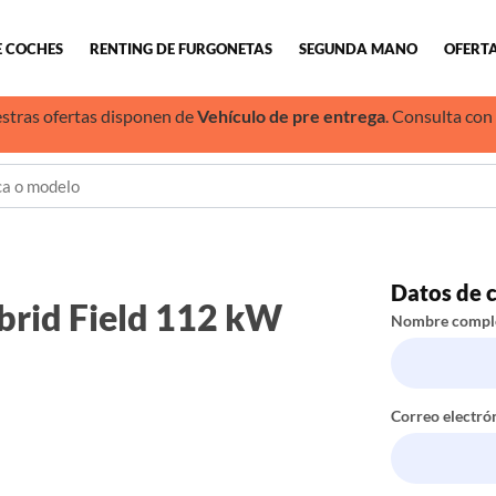
E COCHES
RENTING DE FURGONETAS
SEGUNDA MANO
OFERTA
stras ofertas disponen de
Vehículo de pre entrega
. Consulta con
Datos de 
brid Field 112 kW
Nombre compl
Correo electró