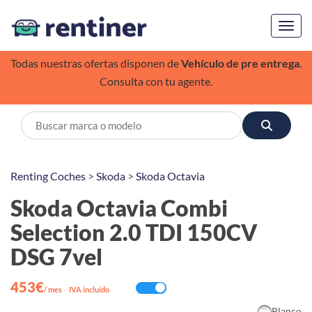
Toggl
Todas nuestras ofertas disponen de
Vehículo de pre entrega
.
Consulta con tu agente.
Renting Coches
>
Skoda
>
Skoda Octavia
Skoda Octavia Combi
Selection 2.0 TDI 150CV
DSG 7vel
453€
/ mes
·
IVA incluído
Blanco