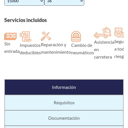
Servicios incluidos
Seguro
Asistencia
Sin
Reparación y
Impuestos
Cambio de
a todo
en
entrada
mantenimiento
deducibles
neumáticos
riesgo
carretera
Información
Requisitos
Documentación