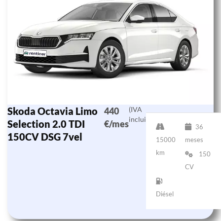
Skoda Octavia Limo
(IVA
440
incluido)
Selection 2.0 TDI
€/mes
36
150CV DSG 7vel
15000
meses
km
150
CV
Diésel