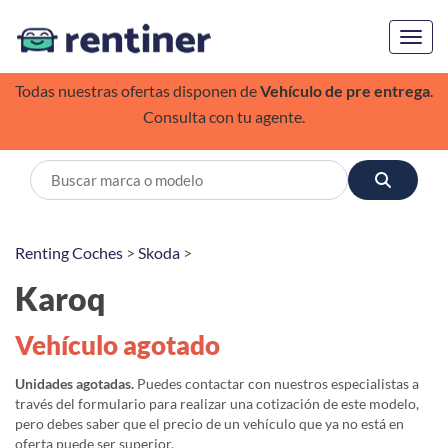
Toggl
Todas nuestras ofertas disponen de
Vehículo de pre entrega
.
Consulta con tu agente.
Renting Coches
>
Skoda
>
Karoq
Vehículo agotado
Unidades agotadas.
Puedes contactar con nuestros especialistas a
través del formulario para realizar una cotización de este modelo,
pero debes saber que el precio de un vehículo que ya no está en
oferta puede ser superior.