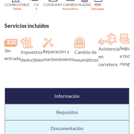
COMBUSTIBLE
CV
CONSUMO
CAMBIO
PLAZAS
PDF
Diésel
0
Automático
Descargar
Servicios incluidos
Seguro
Asistencia
Sin
Reparación y
Impuestos
Cambio de
a todo
en
entrada
mantenimiento
deducibles
neumáticos
riesgo
carretera
Información
Requisitos
Documentación