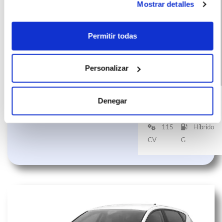
Mostrar detalles
Permitir todas
Personalizar
SEAT León 1.5 eTSI
(IVA
350
incluido)
DSG-7 Style XL
€/mes
10000
72
Denegar
Fleet Pack
km
meses
115
Híbrido
CV
G