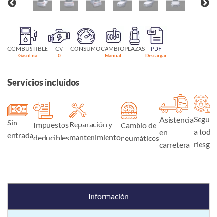
COMBUSTIBLE
CV
CONSUMO
CAMBIO
PLAZAS
PDF
Gasolina
0
Manual
Descargar
Servicios incluidos
Seguro
Asistencia
Sin
Reparación y
Impuestos
Cambio de
a todo
en
entrada
mantenimiento
deducibles
neumáticos
riesgo
carretera
Información