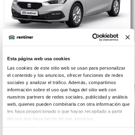
SEAT Nuevo León 2.0
(IVA
396
incluido)
TDI 85kW Style XL
€/mes
5000
60
Fleet Pack
km
meses
Esta página web usa cookies
115
Las cookies de este sitio web se usan para personalizar
CV
Diésel
el contenido y los anuncios, ofrecer funciones de redes
sociales y analizar el tráfico. Además, compartimos
información sobre el uso que haga del sitio web con
nuestros partners de redes sociales, publicidad y análisis
web, quienes pueden combinarla con otra información que
les haya proporcionado o que hayan recopilado a partir
del uso que haya hecho de sus servicios.