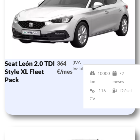
Seat León 2.0 TDI
(IVA
364
incluido)
Style XL Fleet
€/mes
10000
72
Pack
km
meses
116
Diésel
CV