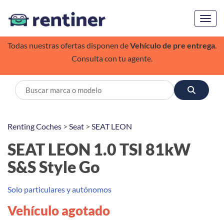
Toggl
Todas nuestras ofertas disponen de
Vehículo de pre entrega
.
Consulta con tu agente.
Renting Coches
>
Seat
>
SEAT LEON
SEAT LEON 1.0 TSI 81kW
S&S Style Go
Solo particulares y autónomos
Vehículo agotado