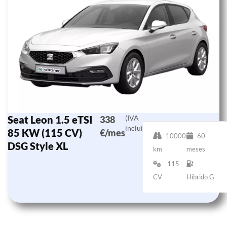
Seat Leon 1.5 eTSI
(IVA
338
incluido)
85 KW (115 CV)
€/mes
10000
60
DSG Style XL
km
meses
115
CV
Híbrido G