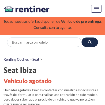
Toggl
Todas nuestras ofertas disponen de
Vehículo de pre entrega
.
Consulta con tu agente.
Renting Coches
>
Seat
>
Seat Ibiza
Vehículo agotado
Unidades agotadas.
Puedes contactar con nuestros especialistas a
través del formulario para realizar una cotización de este modelo,
pero debes saber que el precio de un vehículo que ya no está en
oferta puede ser superior.