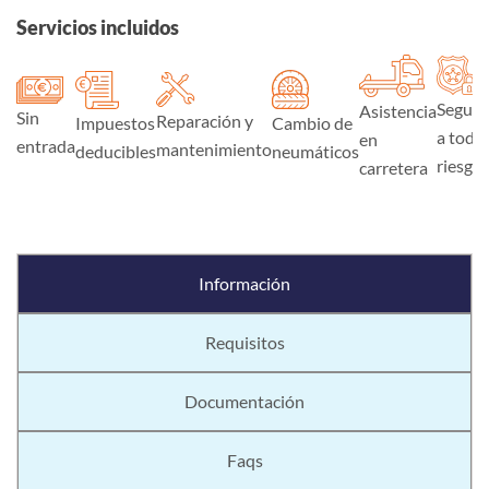
Servicios incluidos
Seguro
Asistencia
Sin
Reparación y
Impuestos
Cambio de
a todo
en
entrada
mantenimiento
deducibles
neumáticos
riesgo
carretera
Información
Requisitos
Documentación
Faqs