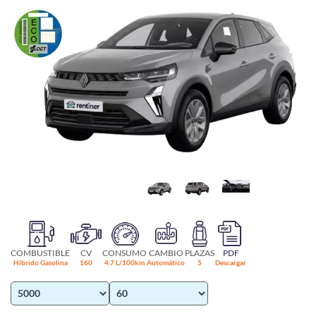
COMBUSTIBLE
CV
CONSUMO
CAMBIO
PLAZAS
PDF
Híbrido Gasolina
160
4.7 L/100km
Automático
5
Descargar