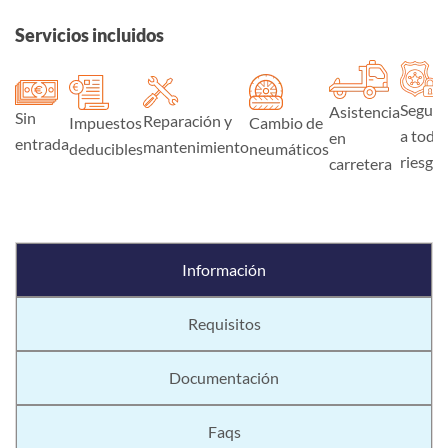
Servicios incluidos
Seguro
Asistencia
Sin
Reparación y
Impuestos
Cambio de
a todo
en
entrada
mantenimiento
deducibles
neumáticos
riesgo
carretera
Información
Requisitos
Documentación
Faqs