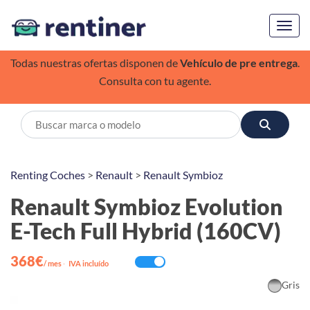
Toggl
Todas nuestras ofertas disponen de
Vehículo de pre entrega
.
Consulta con tu agente.
Renting Coches
>
Renault
>
Renault Symbioz
Renault Symbioz Evolution
E-Tech Full Hybrid (160CV)
368€
/ mes
·
IVA incluído
Gris