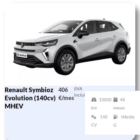
Renault Symbioz
(IVA
406
incluido)
Evolution (140cv)
€/mes
10000
48
MHEV
km
meses
140
Híbrido
CV
G