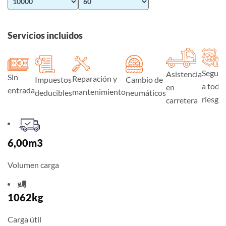
Servicios incluidos
Seguro
Asistencia
Sin
Reparación y
Impuestos
Cambio de
a todo
en
entrada
mantenimiento
deducibles
neumáticos
riesgo
carretera
6,00m3
Volumen carga
1062kg
Carga útil