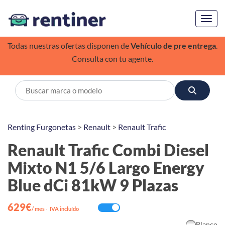
Toggl
Todas nuestras ofertas disponen de
Vehículo de pre entrega
.
Consulta con tu agente.
Renting Furgonetas
>
Renault
>
Renault Trafic
Renault Trafic Combi Diesel
Mixto N1 5/6 Largo Energy
Blue dCi 81kW 9 Plazas
629€
/ mes
·
IVA incluído
Blanco