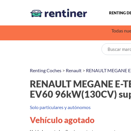
RENTING D
Todas nue
Renting Coches
>
Renault
>
RENAULT MEGANE E
RENAULT MEGANE E-TE
EV60 96kW(130CV) sup
Solo particulares y autónomos
Vehículo agotado