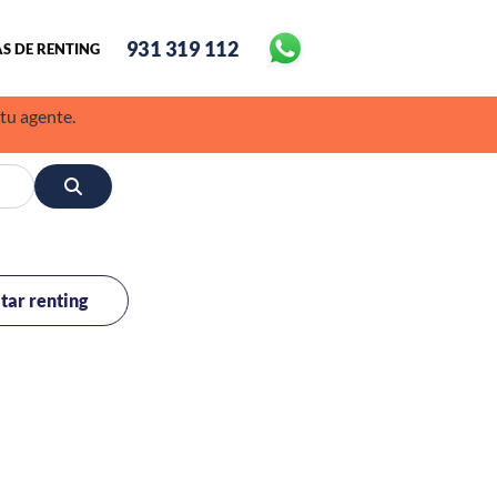
931 319 112
S DE RENTING
 tu agente.
itar renting