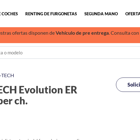
E COCHES
RENTING DE FURGONETAS
SEGUNDA MANO
OFERTA
stras ofertas disponen de
Vehículo de pre entrega
. Consulta con
-TECH
Solic
CH Evolution ER
er ch.