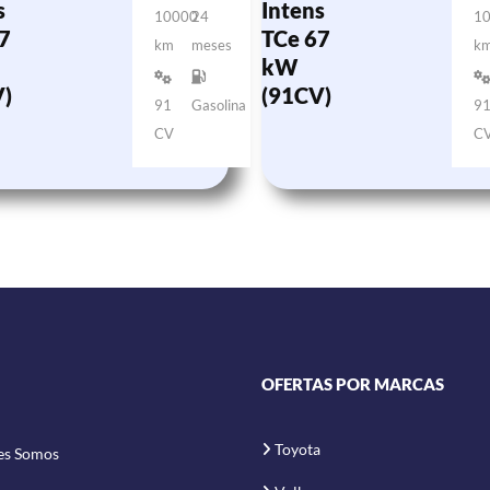
s
Intens
10000
24
1
7
TCe 67
km
meses
k
kW
)
(91CV)
91
Gasolina
9
CV
C
OFERTAS POR MARCAS
Toyota
es Somos