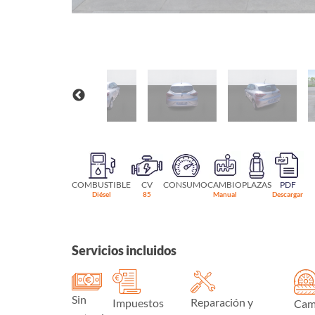
COMBUSTIBLE
CV
CONSUMO
CAMBIO
PLAZAS
PDF
Diésel
85
Manual
Descargar
Servicios incluidos
Sin
Reparación y
Impuestos
Cam