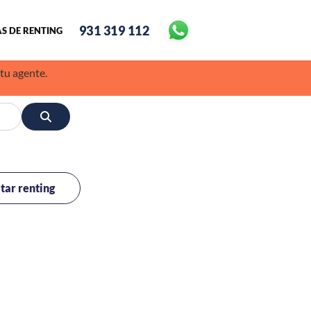
931 319 112
S DE RENTING
 tu agente.
itar renting