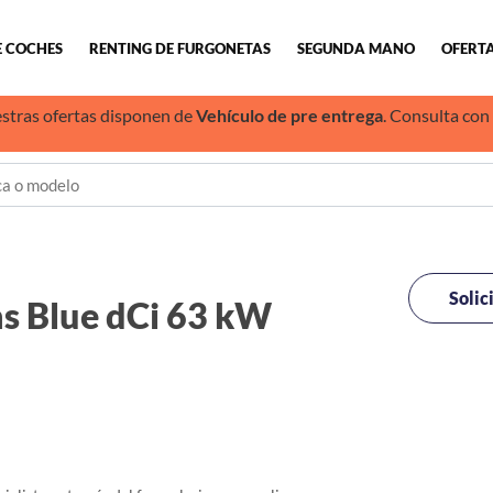
E COCHES
RENTING DE FURGONETAS
SEGUNDA MANO
OFERTA
stras ofertas disponen de
Vehículo de pre entrega
. Consulta con
Solic
s Blue dCi 63 kW