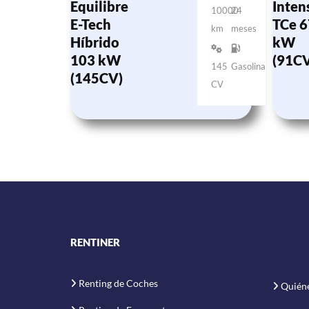
Equilibre
Inten
10000
24
E-Tech
TCe 6
km
meses
Híbrido
kW
103 kW
(91CV
145
Gasolina
(145CV)
CV
RENTINER
Renting de Coches
Quién