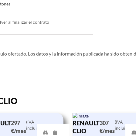
ntones
lver al finalizar el contrato
ulo ofertado. Los datos y la información publicada ha sido obtenid
 CLIO
ULT
(IVA
RENAULT
(IVA
297
307
incluido)
incluido)
CLIO
€/mes
€/mes