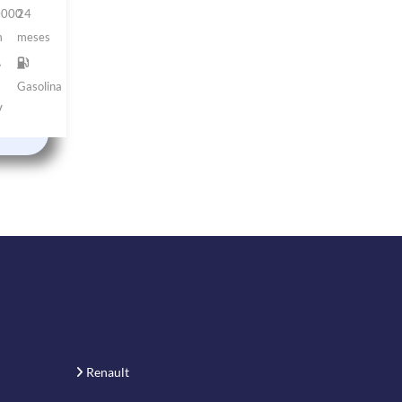
0000
24
m
meses
1
Gasolina
V
Renault