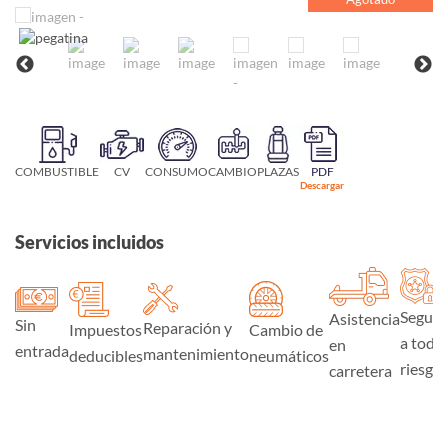
COMBUSTIBLE
CV
CONSUMO
CAMBIO
PLAZAS
PDF
Descargar
Servicios incluidos
Seguro
Asistencia
Sin
Reparación y
Impuestos
Cambio de
a todo
en
entrada
mantenimiento
deducibles
neumáticos
riesgo
carretera