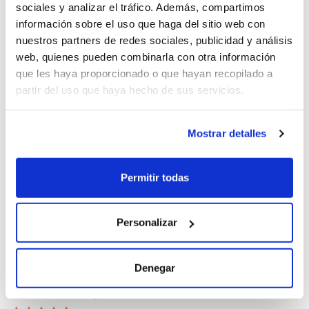
sociales y analizar el tráfico. Además, compartimos
información sobre el uso que haga del sitio web con
nuestros partners de redes sociales, publicidad y análisis
oQHnWnkU (2026-05-04)
web, quienes pueden combinarla con otra información
que les haya proporcionado o que hayan recopilado a
partir del uso que haya hecho de sus servicios.
1
Mostrar detalles
PPsQukTM (2026-05-04)
Permitir todas
1
Personalizar
Denegar
Información seguro (2026-02-04)