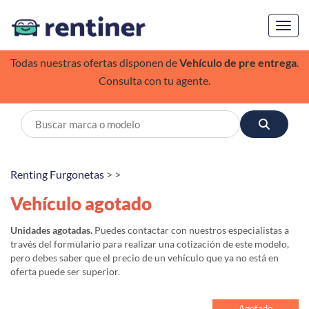
Toggl
Todas nuestras ofertas disponen de
Vehículo de pre entrega
.
Consulta con tu agente.
Renting Furgonetas
> >
Vehículo agotado
Unidades agotadas.
Puedes contactar con nuestros especialistas a
través del formulario para realizar una cotización de este modelo,
pero debes saber que el precio de un vehículo que ya no está en
oferta puede ser superior.
Agotado