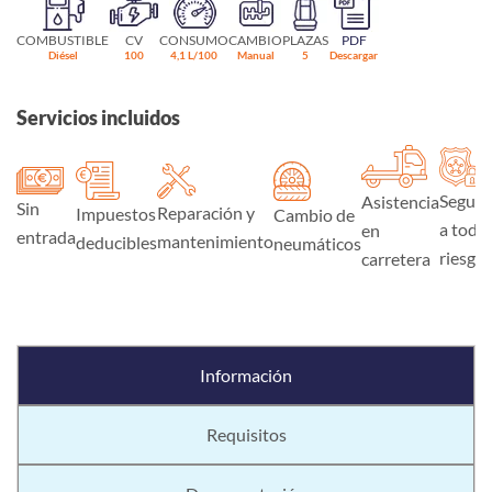
COMBUSTIBLE
CV
CONSUMO
CAMBIO
PLAZAS
PDF
Diésel
100
4,1 L/100
Manual
5
Descargar
Servicios incluidos
Seguro
Asistencia
Sin
Reparación y
Impuestos
Cambio de
a todo
en
entrada
mantenimiento
deducibles
neumáticos
riesgo
carretera
Información
Requisitos