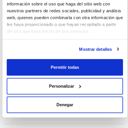
información sobre el uso que haga del sitio web con
Multimedia
nuestros partners de redes sociales, publicidad y análisis
web, quienes pueden combinarla con otra información que
les haya proporcionado o que hayan recopilado a partir
del uso que haya hecho de sus servicios.
Extras
Mostrar detalles
La imagen del coche puede no coincidir con el vehículo
Permitir todas
ofertado. Los datos y la información publicada ha sido
obtenida de la empresa ofertante del renting y tiene solo
Personalizar
efectos informativos no contractuales.
Número de oferta:SBD-SBD-18151 3s-4s Última
Denegar
actualización: 2026-04-30