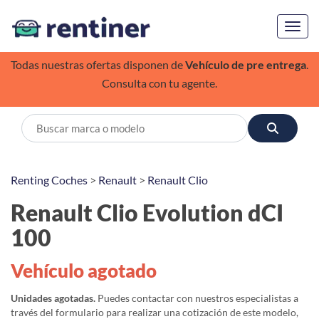
Toggl
Todas nuestras ofertas disponen de
Vehículo de pre entrega
.
Consulta con tu agente.
Renting Coches
>
Renault
>
Renault Clio
Renault Clio Evolution dCI
100
Vehículo agotado
Unidades agotadas.
Puedes contactar con nuestros especialistas a
través del formulario para realizar una cotización de este modelo,