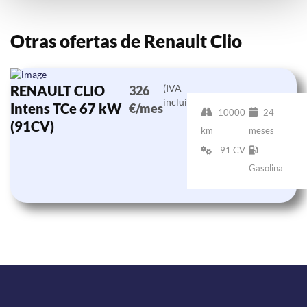
Otras ofertas de Renault Clio
RENAULT CLIO
(IVA
326
incluido)
Intens TCe 67 kW
€/mes
10000
24
(91CV)
km
meses
91 CV
Gasolina