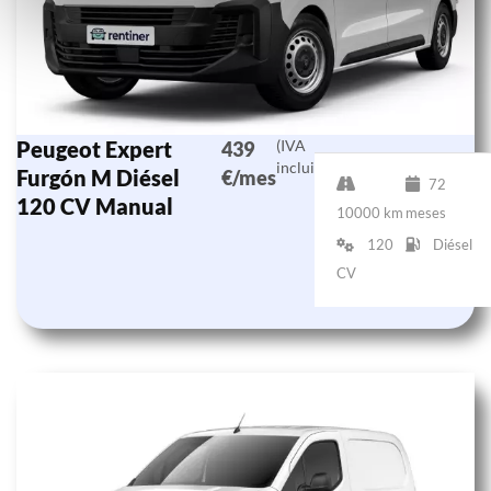
Peugeot Expert
(IVA
439
incluido)
Furgón M Diésel
€/mes
72
120 CV Manual
10000 km
meses
120
Diésel
CV