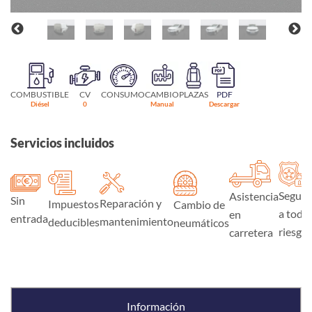
COMBUSTIBLE
CV
CONSUMO
CAMBIO
PLAZAS
PDF
Diésel
0
Manual
Descargar
Servicios incluidos
Seguro
Asistencia
Sin
Reparación y
Impuestos
Cambio de
a todo
en
entrada
mantenimiento
deducibles
neumáticos
riesgo
carretera
Información