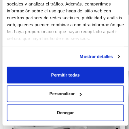
sociales y analizar el tráfico. Además, compartimos
información sobre el uso que haga del sitio web con
Peugeot Partner
(IVA
356
nuestros partners de redes sociales, publicidad y análisis
incluido)
Furgón M Diésel
€/mes
72
web, quienes pueden combinarla con otra información que
100CV 4 Puertas
10000
meses
les haya proporcionado o que hayan recopilado a partir
Empresas
km
del uso que haya hecho de sus servicios.
100
CV
Mostrar detalles
Diésel
Permitir todas
Personalizar
Denegar