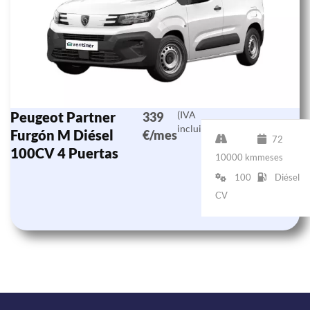
Peugeot Partner
(IVA
339
incluido)
Furgón M Diésel
€/mes
72
100CV 4 Puertas
10000 km
meses
100
Diésel
CV