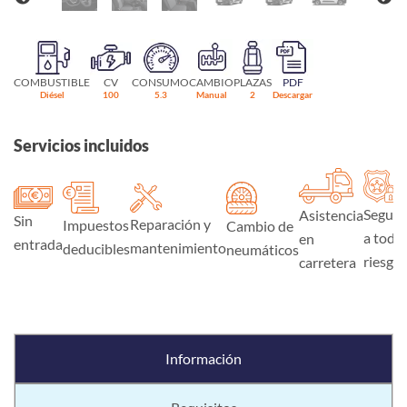
COMBUSTIBLE
CV
CONSUMO
CAMBIO
PLAZAS
PDF
Diésel
100
5.3
Manual
2
Descargar
Servicios incluidos
Seguro
Asistencia
Sin
Reparación y
Impuestos
Cambio de
a todo
en
entrada
mantenimiento
deducibles
neumáticos
riesgo
carretera
Información