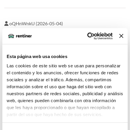
oQHnWnkU (2026-05-04)
1*973*968*0
Esta página web usa cookies
Las cookies de este sitio web se usan para personalizar
el contenido y los anuncios, ofrecer funciones de redes
oQHnWnkU (2026-05-04)
sociales y analizar el tráfico. Además, compartimos
información sobre el uso que haga del sitio web con
DNHgzm0w
nuestros partners de redes sociales, publicidad y análisis
web, quienes pueden combinarla con otra información
que les haya proporcionado o que hayan recopilado a
partir del uso que haya hecho de sus servicios.
oQHnWnkU (2026-05-04)