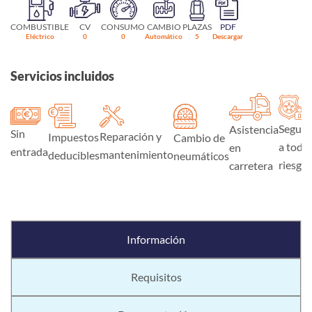
COMBUSTIBLE
CV
CONSUMO
CAMBIO
PLAZAS
PDF
Eléctrico
0
0
Automático
5
Descargar
Servicios incluidos
Seguro
Asistencia
Sin
Reparación y
Impuestos
Cambio de
a todo
en
entrada
mantenimiento
deducibles
neumáticos
riesgo
carretera
Información
Requisitos