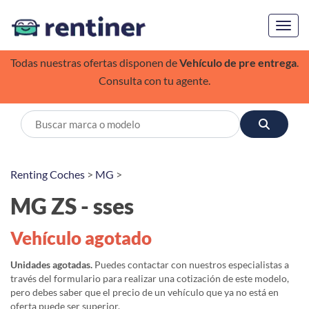
Toggl
Todas nuestras ofertas disponen de
Vehículo de pre entrega
.
Consulta con tu agente.
Renting Coches
>
MG
>
MG ZS - sses
Vehículo agotado
Unidades agotadas.
Puedes contactar con nuestros especialistas a
través del formulario para realizar una cotización de este modelo,
pero debes saber que el precio de un vehículo que ya no está en
oferta puede ser superior.