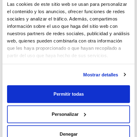
Las cookies de este sitio web se usan para personalizar
el contenido y los anuncios, ofrecer funciones de redes
sociales y analizar el tráfico. Además, compartimos
Información seguro (2026-02-04)
información sobre el uso que haga del sitio web con
nuestros partners de redes sociales, publicidad y análisis
web, quienes pueden combinarla con otra información
Falta un detalle y es que se especifique el seguro a todo
que les haya proporcionado o que hayan recopilado a
riesgo si es con franquicia o sin franquicia
partir del uso que haya hecho de sus servicios.
Mostrar detalles
Rousi (2026-01-27)
Permitir todas
Se publica una información que no es real. Me han notificado
que esta oferta no existe ya. La he solicitado desde hace mas
Personalizar
de 2 semanas, con documentación enviada y en estudio, con
correos y mensajes haciendo referencia a esta oferta y hoy
Denegar