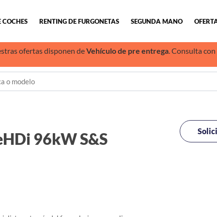
E COCHES
RENTING DE FURGONETAS
SEGUNDA MANO
OFERTA
stras ofertas disponen de
Vehículo de pre entrega
. Consulta con
Solic
eHDi 96kW S&S