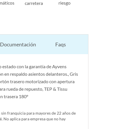
máticos
riesgo
carretera
Documentación
Faqs
 estado con la garantía de Ayvens
vión en respaldo asientos delanteros., Gris
ortón trasero motorizado con apertura
ara rueda de repuesto, TEP & Tissu
n trasera 180º
s sin franquicia para mayores de 22 años de
é. No aplica para empresa que no hay