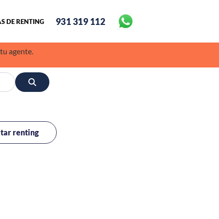
931 319 112
S DE RENTING
 tu agente.
itar renting