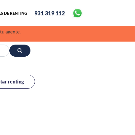
931 319 112
S DE RENTING
 tu agente.
itar renting