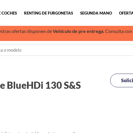
E COCHES
RENTING DE FURGONETAS
SEGUNDA MANO
OFERTA
stras ofertas disponen de
Vehículo de pre entrega
. Consulta con
Solic
e BlueHDi 130 S&S