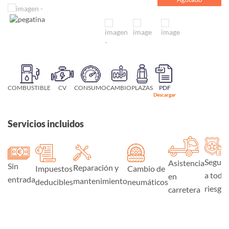
COMBUSTIBLE
CV
CONSUMO
CAMBIO
PLAZAS
PDF
Descargar
Servicios incluidos
Seguro
Asistencia
Sin
Reparación y
Impuestos
Cambio de
a todo
en
entrada
mantenimiento
deducibles
neumáticos
riesgo
carretera