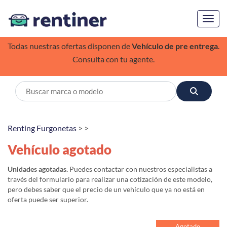
Toggl
Todas nuestras ofertas disponen de
Vehículo de pre entrega
.
Consulta con tu agente.
Renting Furgonetas
> >
Vehículo agotado
Unidades agotadas.
Puedes contactar con nuestros especialistas a
través del formulario para realizar una cotización de este modelo,
pero debes saber que el precio de un vehículo que ya no está en
oferta puede ser superior.
Agotado