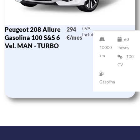
Peugeot 208 Allure
(IVA
294
incluido)
Gasolina 100 S&S 6
€/mes
60
Vel. MAN - TURBO
10000
meses
km
100
CV
Gasolina