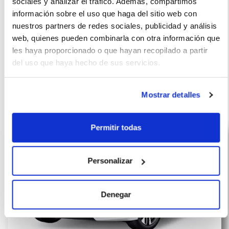
sociales y analizar el tráfico. Además, compartimos
información sobre el uso que haga del sitio web con
Número de oferta:MCR-ARV-19141 3s-4s Última
nuestros partners de redes sociales, publicidad y análisis
actualización: 2026-05-09
web, quienes pueden combinarla con otra información que
les haya proporcionado o que hayan recopilado a partir
del uso que haya hecho de sus servicios.
Otras ofertas de Peugeot 208
Mostrar detalles
Permitir todas
Personalizar
Denegar