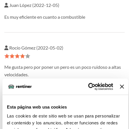
Juan López (2022-12-05)
Es muy eficiente en cuanto a combustible
Rocío Gómez (2022-05-02)
Me gusta pero por poner un pero es un poco ruidoso a altas
velocidades.
La imagen del coche puede no coincidir con el vehículo
Esta página web usa cookies
ofertado. Los datos y la información publicada ha sido
Las cookies de este sitio web se usan para personalizar
obtenida de la empresa ofertante del renting y tiene solo
el contenido y los anuncios, ofrecer funciones de redes
efectos informativos no contractuales.