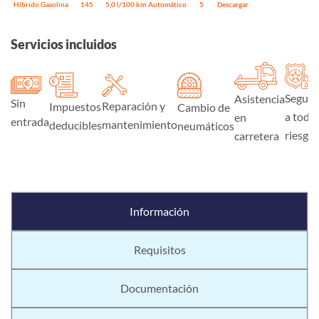
Híbrido Gasolina
145
5,0 l/100 km
Automático
5
Descargar
Servicios incluidos
Seguro
Asistencia
Sin
Reparación y
Impuestos
Cambio de
a todo
en
entrada
mantenimiento
deducibles
neumáticos
riesgo
carretera
Información
Requisitos
Documentación