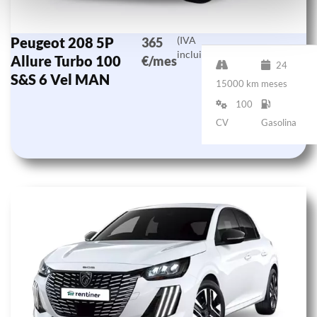
Peugeot 208 5P
(IVA
365
incluido)
Allure Turbo 100
€/mes
24
S&S 6 Vel MAN
15000 km
meses
100
CV
Gasolina