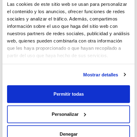
Las cookies de este sitio web se usan para personalizar
el contenido y los anuncios, ofrecer funciones de redes
sociales y analizar el tráfico. Además, compartimos
Información seguro (2026-02-04)
información sobre el uso que haga del sitio web con
nuestros partners de redes sociales, publicidad y análisis
web, quienes pueden combinarla con otra información
Falta un detalle y es que se especifique el seguro a todo
que les haya proporcionado o que hayan recopilado a
riesgo si es con franquicia o sin franquicia
partir del uso que haya hecho de sus servicios.
Mostrar detalles
Rousi (2026-01-27)
Permitir todas
Se publica una información que no es real. Me han notificado
que esta oferta no existe ya. La he solicitado desde hace mas
Personalizar
de 2 semanas, con documentación enviada y en estudio, con
correos y mensajes haciendo referencia a esta oferta y hoy
Denegar