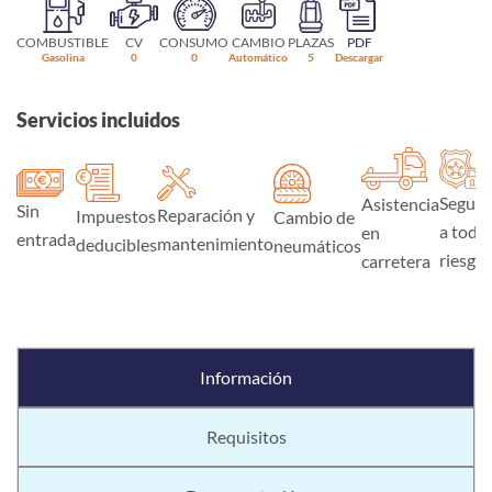
COMBUSTIBLE
CV
CONSUMO
CAMBIO
PLAZAS
PDF
Gasolina
0
0
Automático
5
Descargar
Servicios incluidos
Seguro
Asistencia
Sin
Reparación y
Impuestos
Cambio de
a todo
en
entrada
mantenimiento
deducibles
neumáticos
riesgo
carretera
Información
Requisitos