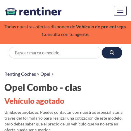
Toggl
Todas nuestras ofertas disponen de
Vehículo de pre entrega
.
Consulta con tu agente.
Renting Coches
>
Opel
>
Opel Combo - clas
Vehículo agotado
Unidades agotadas.
Puedes contactar con nuestros especialistas a
través del formulario para realizar una cotización de este modelo,
pero debes saber que el precio de un vehículo que ya no está en
oferta puede ser superior.